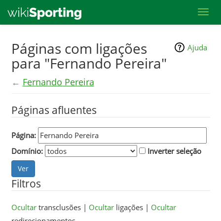
Toggl
Skip
Páginas com ligações
Ajuda
to
para "Fernando Pereira"
main
content
←
Fernando Pereira
Páginas afluentes
Página:
Domínio:
Inverter seleção
Filtros
Ocultar
transclusões |
Ocultar
ligações |
Ocultar
redirecionamentos