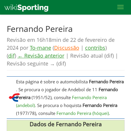
Toggl
Skip
Fernando Pereira
to
Revisão em 16h18min de 22 de fevereiro de
main
2024 por
To-mane
(
Discussão
|
contribs
)
content
(
dif
)
← Revisão anterior
| Revisão atual (dif) |
Revisão seguinte → (dif)
Esta página é sobre o automobilista
Fernando Pereira
. Se procura o jogador de Andebol de 11
Fernando
Pereira
(1951/52), consulte
Fernando Pereira
(andebol)
. Se procura o hoquista
Fernando Pereira
(1977/78), consulte
Fernando Pereira (hóquei)
.
Dados de Fernando Pereira