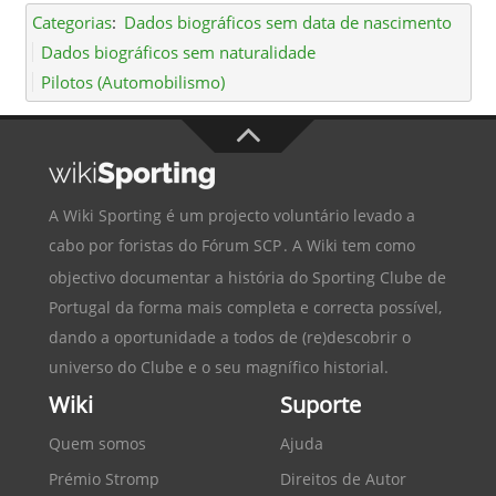
Categorias
:
Dados biográficos sem data de nascimento
Dados biográficos sem naturalidade
Pilotos (Automobilismo)
A Wiki Sporting é um projecto voluntário levado a
cabo por foristas do
Fórum SCP
. A Wiki tem como
objectivo documentar a história do
Sporting Clube de
Portugal
da forma mais completa e correcta possível,
dando a oportunidade a todos de (re)descobrir o
universo do Clube e o seu magnífico historial.
Wiki
Suporte
Quem somos
Ajuda
Prémio Stromp
Direitos de Autor