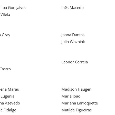
ilipa Gonçalves
Inês Macedo
 Vilela
a Gray
Joana Dantas
Julia Wozniak
Leonor Correia
Castro
ena Marau
Madison Haugen
 Eugénia
Maria João
na Azevedo
Mariana Larroquette
de Fidalgo
Matilde Figueiras