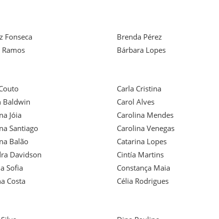
iz Fonseca
Brenda Pérez
a Ramos
Bárbara Lopes
 Couto
Carla Cristina
n Baldwin
Carol Alves
na Jóia
Carolina Mendes
ina Santiago
Carolina Venegas
ina Balão
Catarina Lopes
ra Davidson
Cintía Martins
a Sofia
Constança Maia
na Costa
Célia Rodrigues