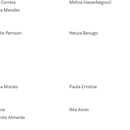
 Correia
Melisa Hasanbegović
ca Mendes
lie Persson
Neuza Besugo
ia Morais
Paula Cristina
ose
Rita Alves
Pinto Almeida