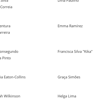
Silva
Dina Paulino
 Correia
Ventura
Emma Ramírez
rreira
Bonsegundo
Francisca Silva "Kika"
a Pinto
ia Eaton-Collins
Graça Simões
h Wilkinson
Helga Lima