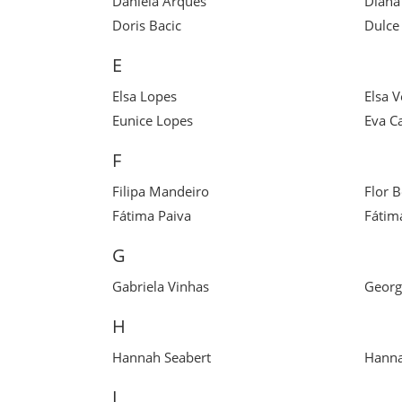
Daniela Arques
Diana 
Doris Bacic
Dulce
E
Elsa Lopes
Elsa 
Eunice Lopes
Eva Ca
F
Filipa Mandeiro
Flor 
Fátima Paiva
Fátim
G
Gabriela Vinhas
Georg
H
Hannah Seabert
Hanna
I