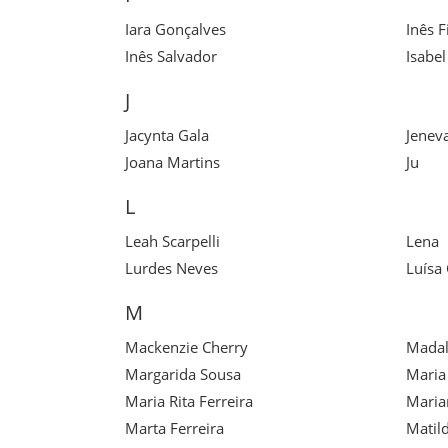
Iara Gonçalves
Inês F
Inês Salvador
Isabel
J
Jacynta Gala
Jenev
Joana Martins
Ju
L
Leah Scarpelli
Lena
Lurdes Neves
Luísa 
M
Mackenzie Cherry
Madal
Margarida Sousa
Maria
Maria Rita Ferreira
Maria
Marta Ferreira
Matil