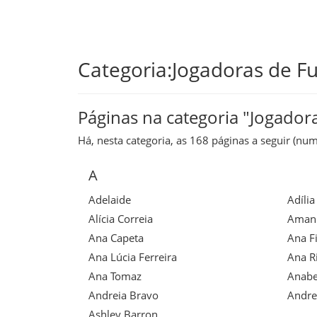
Skip
Categoria:Jogadoras de F
to
main
Páginas na categoria "Jogador
content
Há, nesta categoria, as 168 páginas a seguir (num
A
Adelaide
Adília
Alícia Correia
Amand
Ana Capeta
Ana Fi
Ana Lúcia Ferreira
Ana Ri
Ana Tomaz
Anabe
Andreia Bravo
Andrei
Ashley Barron