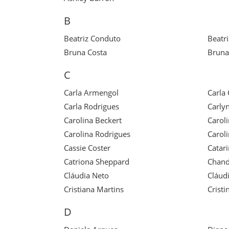
B
Beatriz Conduto
Beatr
Bruna Costa
Brun
C
Carla Armengol
Carla
Carla Rodrigues
Carly
Carolina Beckert
Caroli
Carolina Rodrigues
Carol
Cassie Coster
Catar
Catriona Sheppard
Chand
Cláudia Neto
Cláudi
Cristiana Martins
Cristi
D