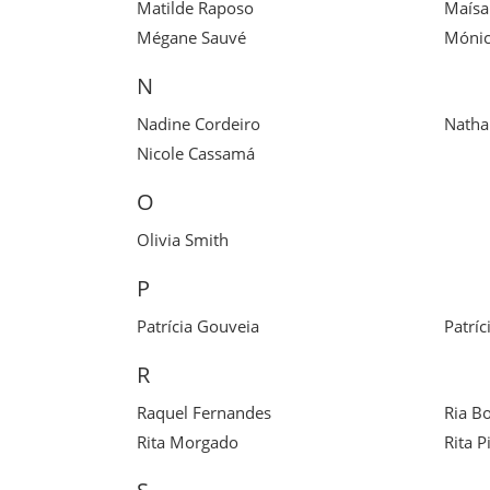
Matilde Raposo
Maísa
Mégane Sauvé
Móni
N
Nadine Cordeiro
Natha
Nicole Cassamá
O
Olivia Smith
P
Patrícia Gouveia
Patríc
R
Raquel Fernandes
Ria B
Rita Morgado
Rita 