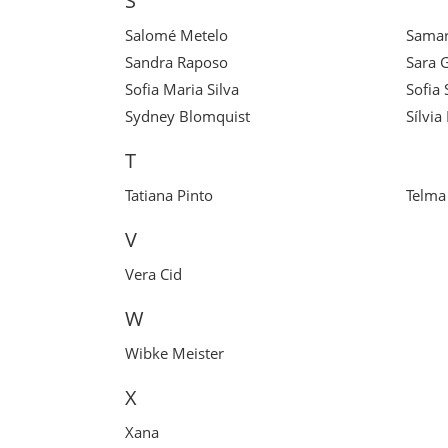
S
Salomé Metelo
Samar
Sandra Raposo
Sara 
Sofia Maria Silva
Sofia 
Sydney Blomquist
Sílvia
T
Tatiana Pinto
Telma
V
Vera Cid
W
Wibke Meister
X
Xana