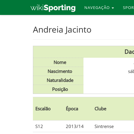
NAVEGAÇÃO
SPO
Skip
Andreia Jacinto
to
main
content
Dad
Nome
Nascimento
sá
Naturalidade
Posição
Escalão
Época
Clube
S12
2013/14
Sintrense