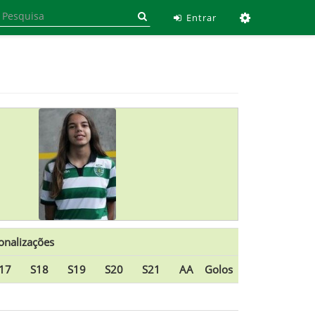
Ferramen
Entrar
onalizações
17
S18
S19
S20
S21
AA
Golos