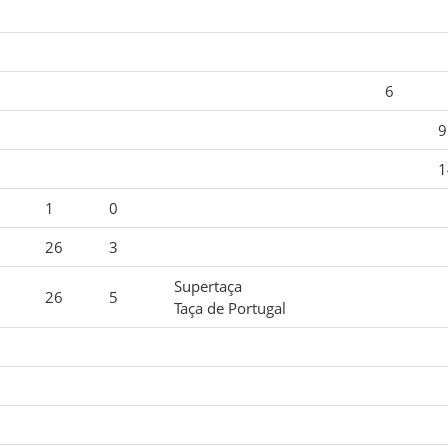
6
9
1
1
0
26
3
Supertaça
26
5
Taça de Portugal