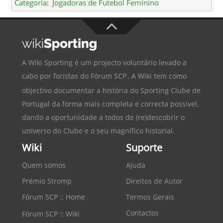
Categoria
:
Jogadoras de Futebol Feminino
A Wiki Sporting é um projecto voluntário levado a
cabo por foristas do
Fórum SCP
. A Wiki tem como
objectivo documentar a história do
Sporting Clube de
Portugal
da forma mais completa e correcta possível,
dando a oportunidade a todos de (re)descobrir o
universo do Clube e o seu magnífico historial.
Wiki
Suporte
Quem somos
Ajuda
Prémio Stromp
Direitos de Autor
Fórum SCP :: Home
Termos Gerais
Contactos
Fórum SCP :: Wiki