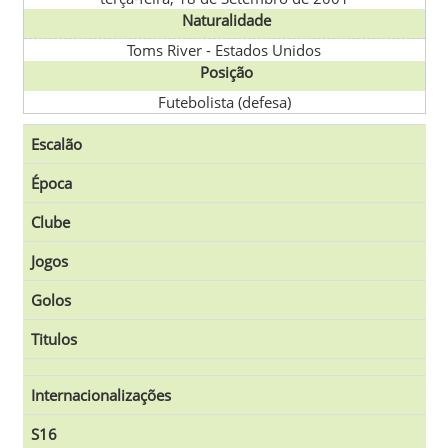
Naturalidade
Toms River
-
Estados Unidos
Posição
Futebolista (defesa)
Escalão
Época
Clube
Jogos
Golos
Titulos
Internacionalizações
S16