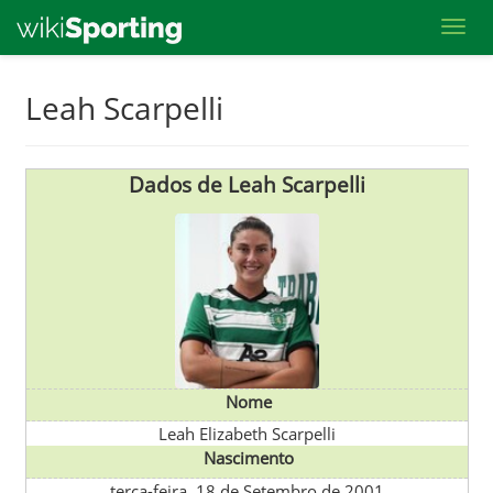
Toggl
Skip
Leah Scarpelli
to
main
content
Dados de Leah Scarpelli
Nome
Leah Elizabeth Scarpelli
Nascimento
terça-feira, 18 de Setembro de 2001