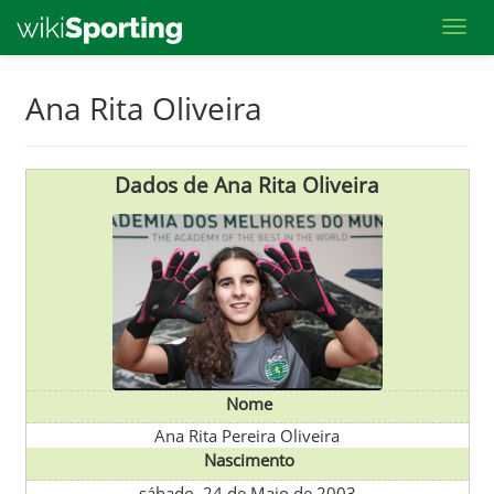
Toggl
Skip
Ana Rita Oliveira
to
main
content
Dados de Ana Rita Oliveira
Nome
Ana Rita Pereira Oliveira
Nascimento
sábado, 24 de Maio de 2003