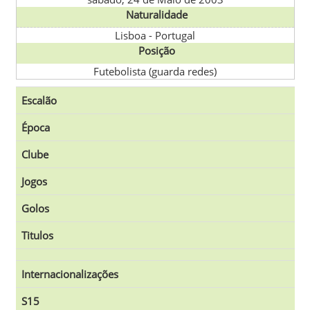
Naturalidade
Lisboa
-
Portugal
Posição
Futebolista (guarda redes)
Escalão
Época
Clube
Jogos
Golos
Titulos
Internacionalizações
S15