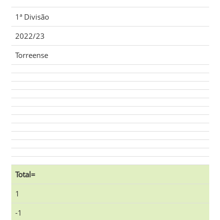
1ª Divisão
2022/23
Torreense
Total=
1
-1