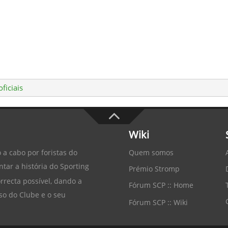
ficiais
Wiki
Quem somos
 a cabo por foristas do
tar a história do
Sporting
Prémio Stromp
recta possível, dando a
Fórum SCP :: Home
so do Clube e o seu
Fórum SCP :: Wiki