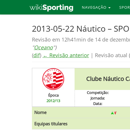
NAVEGAÇÃO
SPO
Skip
2013-05-22 Náutico – SP
to
Revisão em 12h41min de 14 de dezemb
main
"
Oceano
")
content
(
dif
)
← Revisão anterior
| Revisão atual (
Clube Náutico C
Competição:
Época
Jornada:
2012/13
Data:
Nome
Equipas titulares