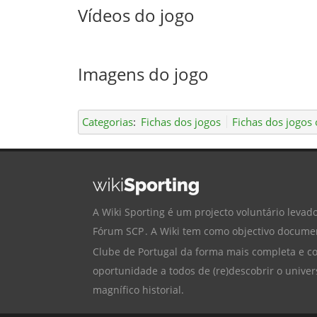
Vídeos do jogo
Imagens do jogo
Categorias
:
Fichas dos jogos
Fichas dos jogos o
A Wiki Sporting é um projecto voluntário levado
Fórum SCP
. A Wiki tem como objectivo documen
Clube de Portugal
da forma mais completa e cor
oportunidade a todos de (re)descobrir o univer
magnífico historial.