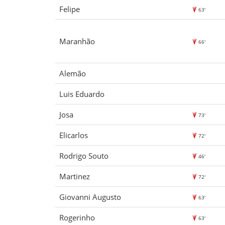
Felipe
63'
Maranhão
66'
Alemão
Luis Eduardo
Josa
73'
Elicarlos
72'
Rodrigo Souto
46'
Martinez
72'
Giovanni Augusto
63'
Rogerinho
63'