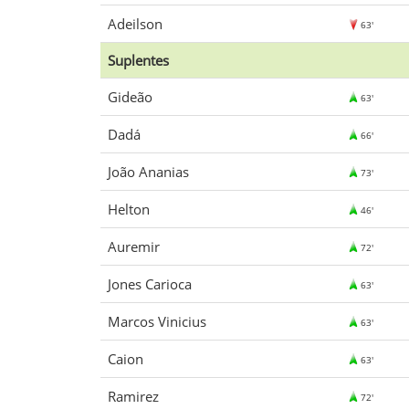
Adeilson
63'
Suplentes
Gideão
63'
Dadá
66'
João Ananias
73'
Helton
46'
Auremir
72'
Jones Carioca
63'
Marcos Vinicius
63'
Caion
63'
Ramirez
72'