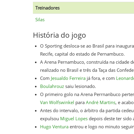
Treinadores
Silas
História do jogo
O Sporting desloca-se ao Brasil para inaugur
Recife, capital do estado de Pernambuco.
A Arena Pernambuco, construída na cidade de
realizado no Brasil e três da Taça das Confede
Com
Jesualdo Ferreira
já fora, e com
Leonard
Boulahrouz
saiu lesionado.
O primeiro golo na Arena Perrnanbuco pert
Van Wolfswinkel
para
André Martins
, e acabo
Antes do intervalo, o árbitro da partida cede
expulsou
Miguel Lopes
depois deste ter sido 
Hugo Ventura
entrou e logo no minuto seguin