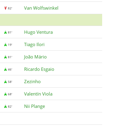
Van Wolfswinkel
82'
Hugo Ventura
81'
Tiago Ilori
19'
João Mário
81'
Ricardo Esgaio
46'
Zezinho
58'
Valentín Viola
68'
Nii Plange
82'