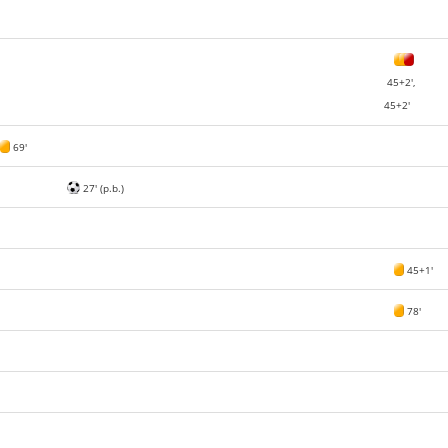
45+2',
45+2'
69'
27' (p.b.)
45+1'
78'