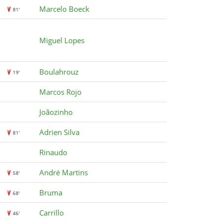
Marcelo Boeck
81'
Miguel Lopes
Boulahrouz
19'
Marcos Rojo
Joãozinho
Adrien Silva
81'
Rinaudo
André Martins
58'
Bruma
68'
Carrillo
46'