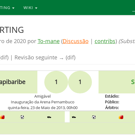
RTING
WIKI
ORTING
ro de 2020 por
To-mane
(
Discussão
|
contribs
)
(Substi
dif) | Revisão seguinte → (dif)
apibaribe
1
1
S
Amigável
Estádio:
Inauguração da Arena Pernambuco
Público:
quinta-feira, 23 de Maio de 2013, 00h00
Árbitro: