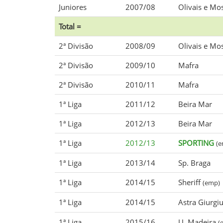
Juniores
2007/08
Olivais e Mo
Total =
2ª Divisão
2008/09
Olivais e Mo
2ª Divisão
2009/10
Mafra
2ª Divisão
2010/11
Mafra
1ª Liga
2011/12
Beira Mar
1ª Liga
2012/13
Beira Mar
1ª Liga
2012/13
SPORTING
(e
1ª Liga
2013/14
Sp. Braga
1ª Liga
2014/15
Sheriff
(emp)
1ª Liga
2014/15
Astra Giurgi
1ª Liga
2015/16
U. Madeira
(