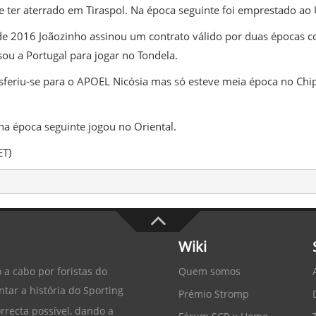
 ter aterrado em Tiraspol. Na época seguinte foi emprestado ao
de 2016 Joãozinho assinou um contrato válido por duas épocas co
ou a Portugal para jogar no Tondela.
feriu-se para o APOEL Nicósia mas só esteve meia época no Chip
a época seguinte jogou no Oriental.
ET)
Wiki
Quem somos
 a cabo por foristas do
tar a história do
Sporting
Prémio Stromp
recta possível, dando a