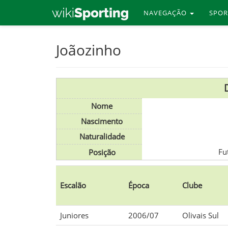
NAVEGAÇÃO
SPO
Skip
Joãozinho
to
main
content
Nome
Nascimento
Naturalidade
Fu
Posição
Escalão
Época
Clube
Juniores
2006/07
Olivais Sul