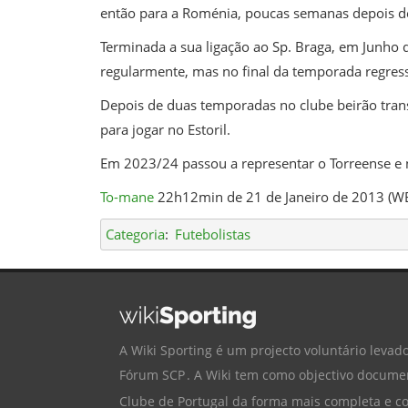
então para a Roménia, poucas semanas depois de
Terminada a sua ligação ao Sp. Braga, em Junho 
regularmente, mas no final da temporada regress
Depois de duas temporadas no clube beirão trans
para jogar no Estoril.
Em 2023/24 passou a representar o Torreense e n
To-mane
22h12min de 21 de Janeiro de 2013 (W
Categoria
:
Futebolistas
A Wiki Sporting é um projecto voluntário levado
Fórum SCP
. A Wiki tem como objectivo documen
Clube de Portugal
da forma mais completa e cor