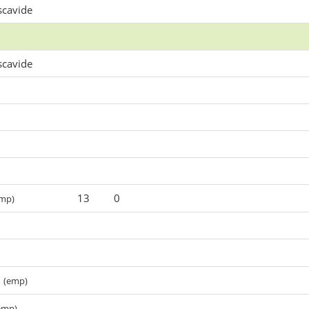
scavide
scavide
13
0
mp)
u
(emp)
emp)