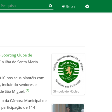
Ferramen
Entrar
o
Sporting Clube de
a ilha de Santa Maria
010 nos seus plantéis com
, incluindo seniores e
[1]
 de São Miguel.
Símbolo do Núcleo
oio da Câmara Municipal de
 participação de 114