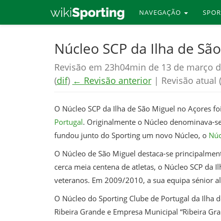
NAVEGAÇÃO
SPO
Skip
Núcleo SCP da Ilha de São
to
Revisão em 23h04min de 13 de março d
main
(
dif
)
← Revisão anterior
| Revisão atual (
content
O Núcleo SCP da Ilha de São Miguel no Açores f
Portugal
. Originalmente o Núcleo denominava-se
fundou junto do Sporting um novo Núcleo, o
Núc
O Núcleo de São Miguel destaca-se principalmen
cerca meia centena de atletas, o Núcleo SCP da Il
veteranos. Em 2009/2010, a sua equipa sénior al
O Núcleo do Sporting Clube de Portugal da Ilha
Ribeira Grande e Empresa Municipal “Ribeira Gra