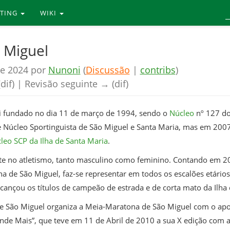
RTING
WIKI
 Miguel
e 2024 por
Nunoni
(
Discussão
|
contribs
)
dif) | Revisão seguinte → (dif)
oi fundado no dia 11 de março de 1994, sendo o
Núcleo
nº 127 d
 Núcleo Sportinguista de São Miguel e Santa Maria, mas em 2007 
leo SCP da Ilha de Santa Maria
.
te no atletismo, tanto masculino como feminino. Contando em 2
ha de São Miguel, faz-se representar em todos os escalões etários
cançou os títulos de campeão de estrada e de corta mato da Ilha
 de São Miguel organiza a Meia-Maratona de São Miguel com o ap
nde Mais”, que teve em 11 de Abril de 2010 a sua X edição com a