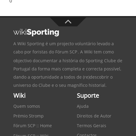
0
A Wiki Sporting é um projecto voluntário levado a
cabo por foristas do
Fórum SCP
. A Wiki tem como
objectivo documentar a história do
Sporting Clube de
Portugal
da forma mais completa e correcta possível,
dando a oportunidade a todos de (re)descobrir o
universo do Clube e o seu magnífico historial.
Wiki
Suporte
Quem somos
Ajuda
Prémio Stromp
Direitos de Autor
Fórum SCP :: Home
Termos Gerais
Contactos
Fórum SCP :: Wiki