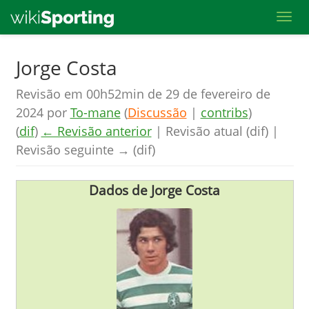
Toggl
Skip
Jorge Costa
to
Revisão em 00h52min de 29 de fevereiro de
main
2024 por
To-mane
(
Discussão
|
contribs
)
content
(
dif
)
← Revisão anterior
| Revisão atual (dif) |
Revisão seguinte → (dif)
Dados de Jorge Costa