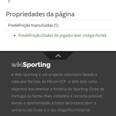
0
Propriedades da página
Predefinição transcluídas (1)
Predefinição:Dados do jogador
(
ver código-fonte
)
A Wiki Sporting é um projecto voluntário levado a
cabo por foristas do
Fórum SCP
. A Wiki tem como
objectivo documentar a história do
Sporting Clube de
Portugal
da forma mais completa e correcta possível,
dando a oportunidade a todos de (re)descobrir o
universo do Clube e o seu magnífico historial.