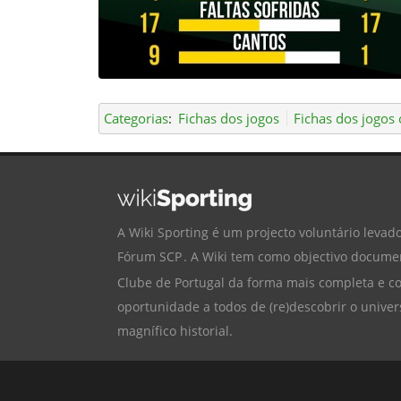
Categorias
:
Fichas dos jogos
Fichas dos jogos o
A Wiki Sporting é um projecto voluntário levado
Fórum SCP
. A Wiki tem como objectivo documen
Clube de Portugal
da forma mais completa e cor
oportunidade a todos de (re)descobrir o univer
magnífico historial.