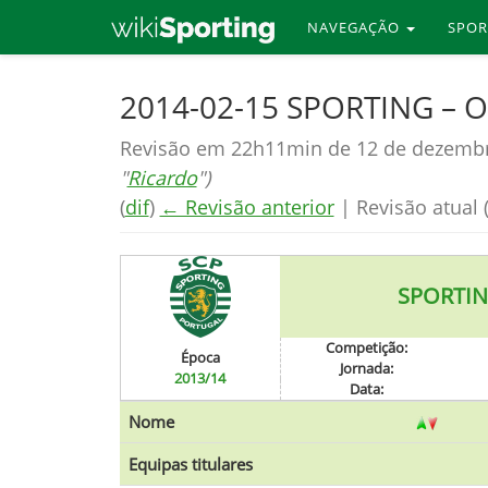
NAVEGAÇÃO
SPO
Skip
2014-02-15 SPORTING – 
to
Revisão em 22h11min de 12 de dezemb
main
"
Ricardo
")
content
(
dif
)
← Revisão anterior
| Revisão atual (
SPORTI
Competição:
Época
Jornada:
2013/14
Data:
Nome
Equipas titulares