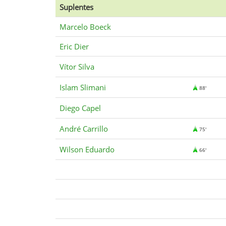
Suplentes
Marcelo Boeck
Eric Dier
Vítor Silva
Islam Slimani
88'
Diego Capel
André Carrillo
75'
Wilson Eduardo
66'