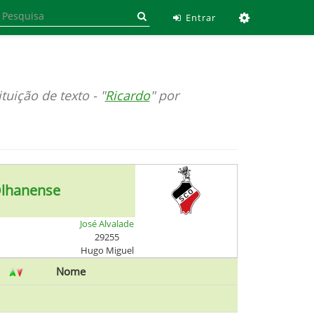
Ferramen
Entrar
tuição de texto - "
Ricardo
" por
lhanense
José Alvalade
29255
Hugo Miguel
Nome