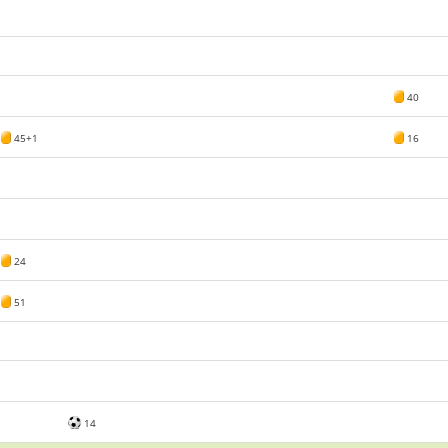
40
45+1
16
24
51
14