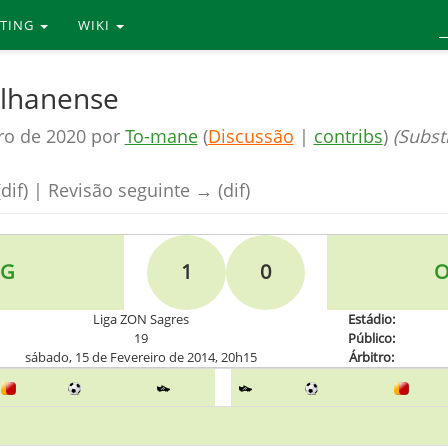
RTING
WIKI
Olhanense
ro de 2020 por
To-mane
(
Discussão
|
contribs
)
(Substi
dif) | Revisão seguinte → (dif)
NG
1
0
O
Liga ZON Sagres
Estádio:
19
Público:
sábado, 15 de Fevereiro de 2014, 20h15
Árbitro: