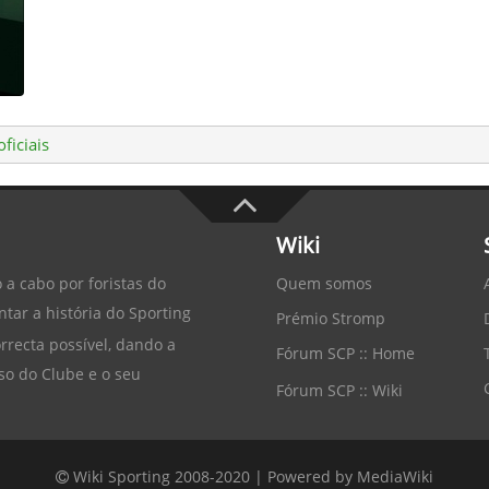
ficiais
Wiki
Quem somos
 a cabo por foristas do
tar a história do
Sporting
Prémio Stromp
recta possível, dando a
Fórum SCP :: Home
so do Clube e o seu
Fórum SCP :: Wiki
Wiki Sporting 2008-2020 |
Powered by MediaWiki