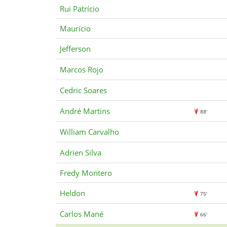
Rui Patrício
Maurício
Jefferson
Marcos Rojo
Cedric Soares
André Martins
88'
William Carvalho
Adrien Silva
Fredy Montero
Heldon
75'
Carlos Mané
66'