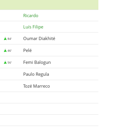
Ricardo
Luís Filipe
Oumar Diakhité
84'
Pelé
46'
Femi Balogun
56'
Paulo Regula
Tozé Marreco