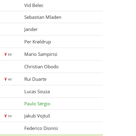
Vid Belec
Sebastian Mladen
Jander
Per Krøldrup
Mario Sampirisi
84'
Christian Obodo
Rui Duarte
46'
Lucas Souza
Paulo Sérgio
Jakub Vojtuš
56'
Federico Dionisi