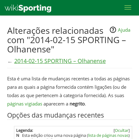
Toggl
Skip
Alterações relacionadas
Ajuda
to
com "2014-02-15 SPORTING –
main
Olhanense"
content
←
2014-02-15 SPORTING – Olhanense
Esta é uma lista de mudanças recentes a todas as páginas
para as quais a página fornecida contém ligações (ou de
todas as que pertencem à categoria fornecida). As suas
páginas vigiadas
aparecem a
negrito
.
Opções das mudanças recentes
Legenda:
[
Ocultar
]
N
Esta edição criou uma nova página (
lista de páginas novas
)