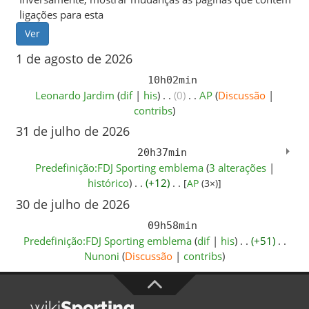
ligações para esta
1 de agosto de 2026
10h02min
Leonardo Jardim
‎ (
dif
|
his
)
. .
(0)
‎
. .
AP
(
Discussão
|
contribs
)
31 de julho de 2026
20h37min
Predefinição:FDJ Sporting emblema
‎‎ (
3 alterações
|
histórico
)
. .
(+12)
‎
. .
[
AP
‎ (3×)]
30 de julho de 2026
09h58min
Predefinição:FDJ Sporting emblema
‎ (
dif
|
his
)
. .
(+51)
‎
. .
Nunoni
(
Discussão
|
contribs
)