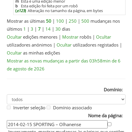
m
Esta é uma edição menor
b
Esta edição foi feita por um robô
(
±123
)
Alteração no tamanho da página, em bytes
Mostrar as últimas
50
|
100
|
250
|
500
mudanças nos
últimos
1
|
3
|
7
|
14
|
30
dias
Ocultar
edições menores
|
Mostrar
robôs
|
Ocultar
utilizadores anónimos
|
Ocultar
utilizadores registados
|
Ocultar
as minhas edições
Mostrar as novas mudanças a partir das 03h58min de 6
de agosto de 2026
Domínio:
Inverter seleção
Domínio associado
Nome da página:
Inversamente, mostrar mudanças às páginas que contêm