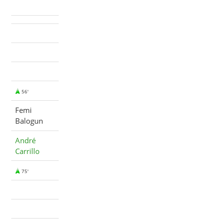
56'
Femi
Balogun
André
Carrillo
75'