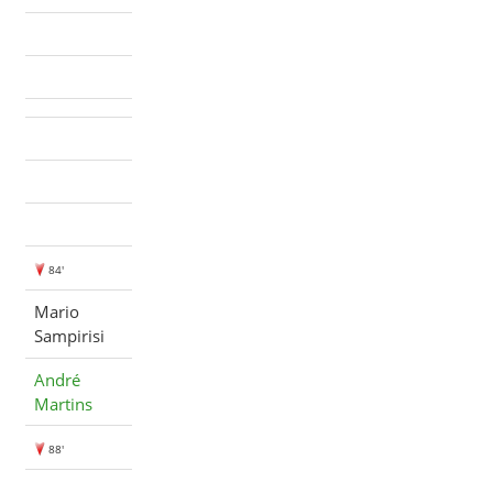
84'
Mario
Sampirisi
André
Martins
88'