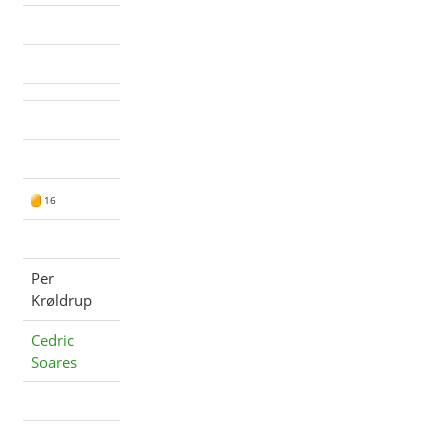
16
Per
Krøldrup
Cedric
Soares