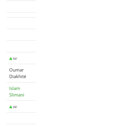
84'
Oumar
Diakhité
Islam
Slimani
88'