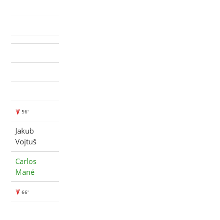
56'
Jakub
Vojtuš
Carlos
Mané
66'