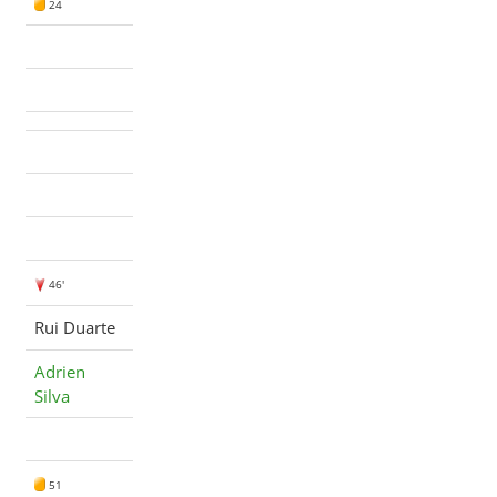
24
46'
Rui Duarte
Adrien
Silva
51