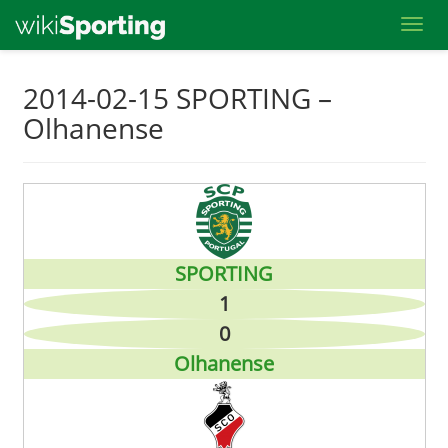
Toggl
Skip
2014-02-15 SPORTING –
to
Olhanense
main
content
SPORTING
1
0
Olhanense