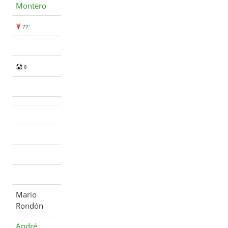
Montero
77'
8
Mario
Rondón
André