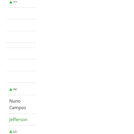
77'
46'
Nuno
Campos
Jefferson
65'