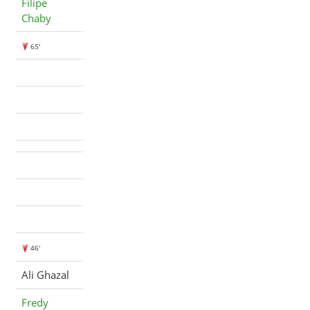
Filipe
Chaby
65'
46'
Ali Ghazal
Fredy