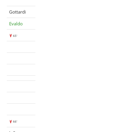
Gottardi
Evaldo
65'
66'