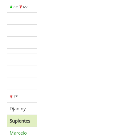
83'
65'
47'
Djaniny
Suplentes
Marcelo