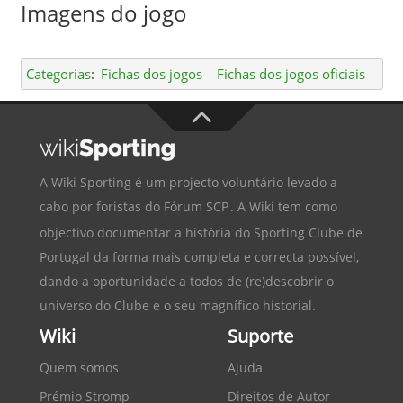
Imagens do jogo
Categorias
:
Fichas dos jogos
Fichas dos jogos oficiais
A Wiki Sporting é um projecto voluntário levado a
cabo por foristas do
Fórum SCP
. A Wiki tem como
objectivo documentar a história do
Sporting Clube de
Portugal
da forma mais completa e correcta possível,
dando a oportunidade a todos de (re)descobrir o
universo do Clube e o seu magnífico historial.
Wiki
Suporte
Quem somos
Ajuda
Prémio Stromp
Direitos de Autor