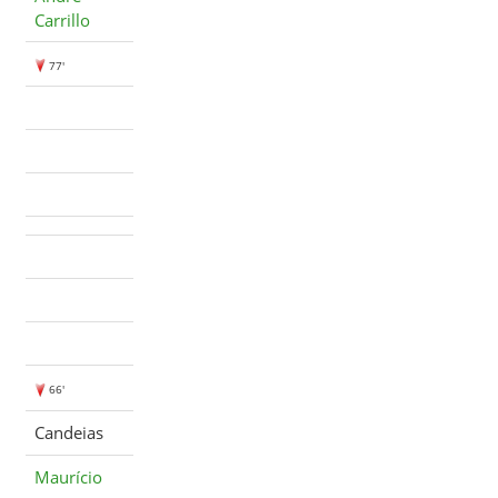
Carrillo
77'
66'
Candeias
Maurício