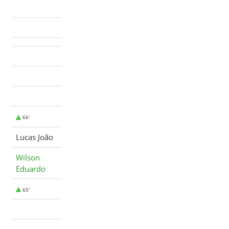
66'
Lucas João
Wilson
Eduardo
65'