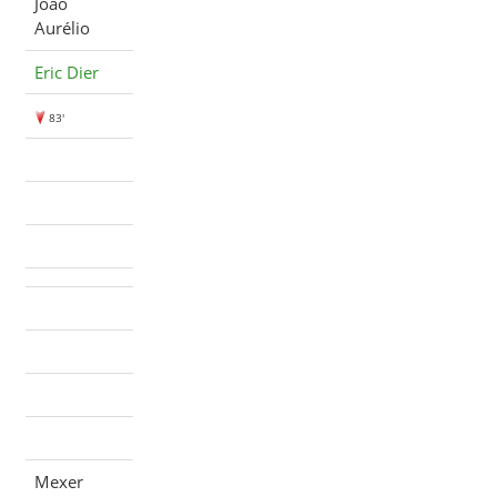
João
Aurélio
Eric Dier
83'
Mexer