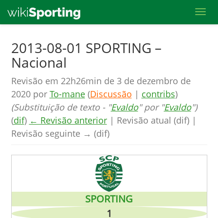
Toggl
Skip
2013-08-01 SPORTING –
to
Nacional
main
content
Revisão em 22h26min de 3 de dezembro de
2020 por
To-mane
(
Discussão
|
contribs
)
(Substituição de texto - "
Evaldo
" por "
Evaldo
")
(
dif
)
← Revisão anterior
| Revisão atual (dif) |
Revisão seguinte → (dif)
SPORTING
1