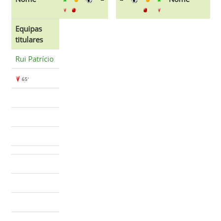
Equipas
titulares
Rui Patrício
65'