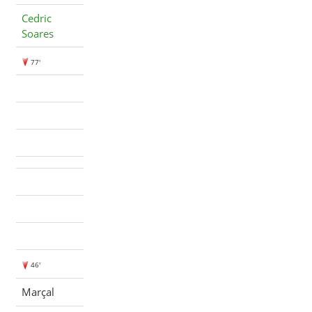
Cedric
Soares
77'
46'
Marçal