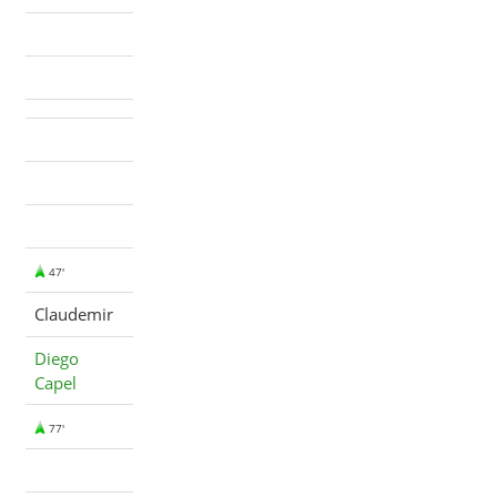
47'
Claudemir
Diego
Capel
77'