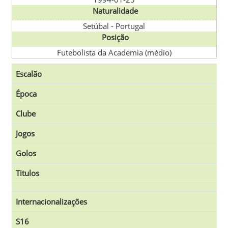
Naturalidade
Setúbal
-
Portugal
Posição
Futebolista da Academia (médio)
Escalão
Época
Clube
Jogos
Golos
Titulos
Internacionalizações
S16