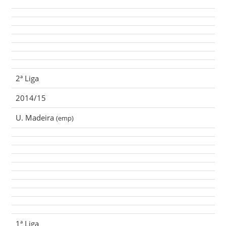
2ª Liga
2014/15
U. Madeira
(emp)
1ª Liga