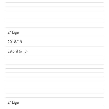
2ª Liga
2018/19
Estoril
(emp)
2ª Liga