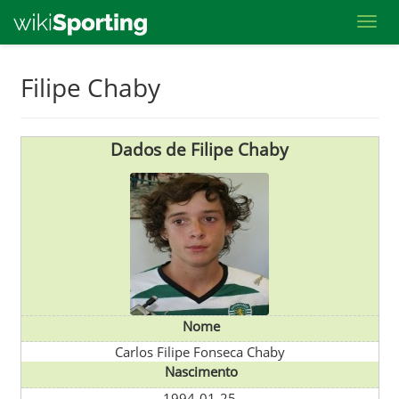
Toggl
Skip
Filipe Chaby
to
main
content
Dados de Filipe Chaby
Nome
Carlos Filipe Fonseca Chaby
Nascimento
1994-01-25