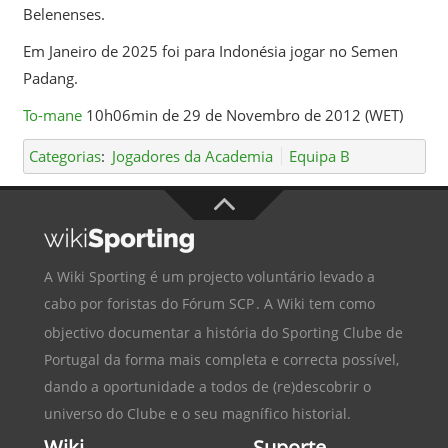
Belenenses.
Em Janeiro de 2025 foi para Indonésia jogar no Semen
Padang.
To-mane
10h06min de 29 de Novembro de 2012 (WET)
Categorias
:
Jogadores da Academia
Equipa B
A Wiki Sporting é um projecto voluntário levado a
cabo por foristas do
Fórum SCP
. A Wiki tem como
objectivo documentar a história do
Sporting Clube de
Portugal
da forma mais completa e correcta possível,
dando a oportunidade a todos de (re)descobrir o
universo do Clube e o seu magnífico historial.
Wiki
Suporte