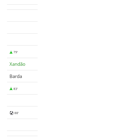
79'
Xandão
Barda
83'
88'