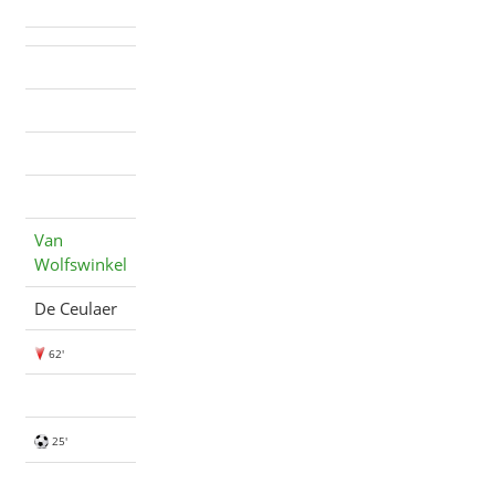
Van
Wolfswinkel
De Ceulaer
62'
25'