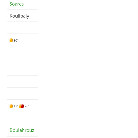
Soares
Koulibaly
80'
12'
76'
Boulahrouz