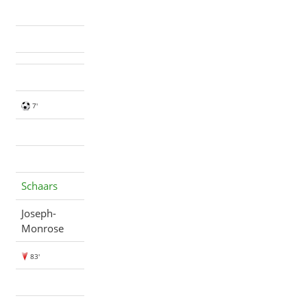
7'
Schaars
Joseph-
Monrose
83'