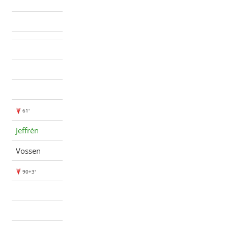
61'
Jeffrén
Vossen
90+3'