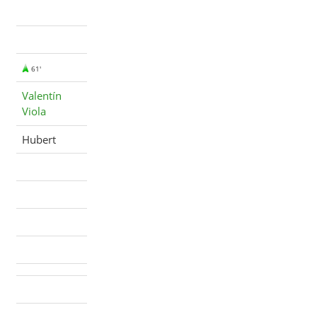
61'
Valentín
Viola
Hubert