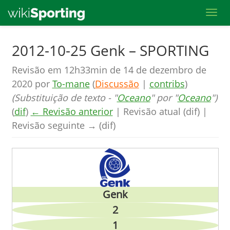
Toggl
Skip
2012-10-25 Genk – SPORTING
to
Revisão em 12h33min de 14 de dezembro de
main
2020 por
To-mane
(
Discussão
|
contribs
)
content
(Substituição de texto - "
Oceano
" por "
Oceano
")
(
dif
)
← Revisão anterior
| Revisão atual (dif) |
Revisão seguinte → (dif)
Genk
2
1