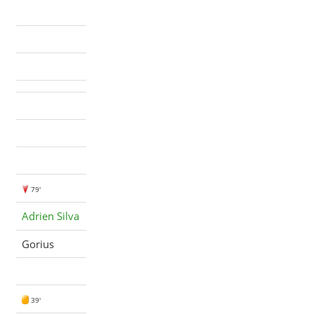
79'
Adrien Silva
Gorius
39'