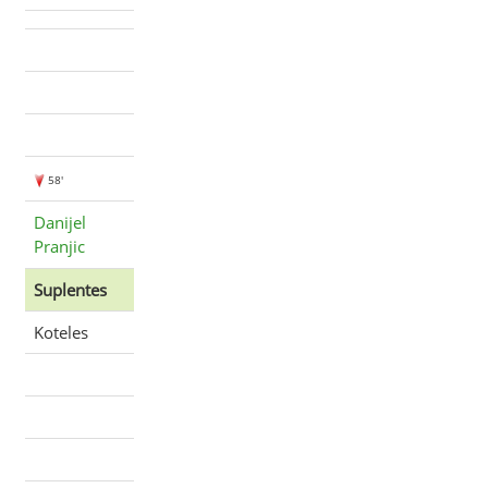
58'
Danijel
Pranjic
Suplentes
Koteles