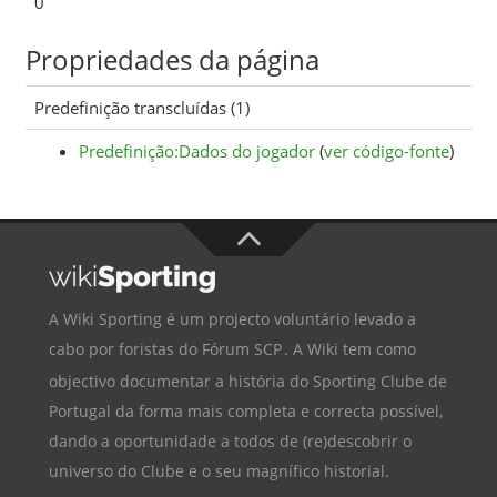
0
Propriedades da página
Predefinição transcluídas (1)
Predefinição:Dados do jogador
(
ver código-fonte
)
A Wiki Sporting é um projecto voluntário levado a
cabo por foristas do
Fórum SCP
. A Wiki tem como
objectivo documentar a história do
Sporting Clube de
Portugal
da forma mais completa e correcta possível,
dando a oportunidade a todos de (re)descobrir o
universo do Clube e o seu magnífico historial.