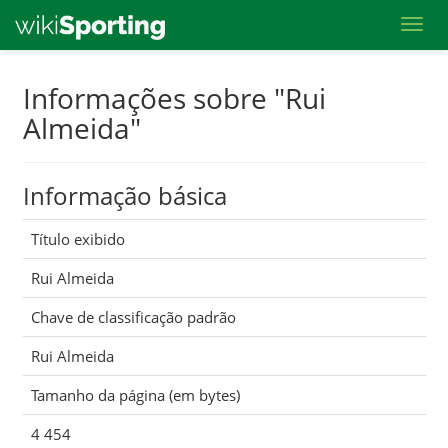
Toggl
Skip
Informações sobre "Rui
to
Almeida"
main
content
Informação básica
Título exibido
Rui Almeida
Chave de classificação padrão
Rui Almeida
Tamanho da página (em bytes)
4 454