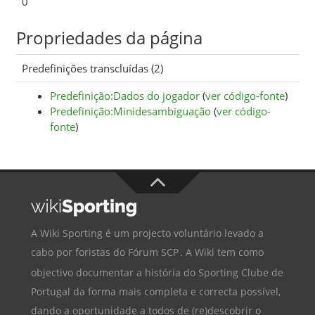
0
Propriedades da página
Predefinições transcluídas (2)
Predefinição:Dados do jogador
(
ver código-fonte
)
Predefinição:Minidesambiguação
(
ver código-
fonte
)
A Wiki Sporting é um projecto voluntário levado a
cabo por foristas do
Fórum SCP
. A Wiki tem como
objectivo documentar a história do
Sporting Clube de
Portugal
da forma mais completa e correcta possível,
dando a oportunidade a todos de (re)descobrir o