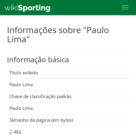
Toggl
Skip
Informações sobre "Paulo
to
Lima"
main
content
Informação básica
Título exibido
Paulo Lima
Chave de classificação padrão
Paulo Lima
Tamanho da página (em bytes)
2 482