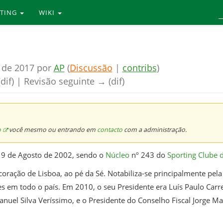
RTING
WIKI
 de 2017 por
AP
(
Discussão
|
contribs
)
dif) | Revisão seguinte → (dif)
o
você mesmo ou entrando em
contacto
com a administração.
 19 de Agosto de 2002, sendo o
Núcleo
nº 243 do
Sporting Clube 
coração de Lisboa, ao pé da Sé. Notabiliza-se principalmente pel
em todo o país. Em 2010, o seu Presidente era Luís Paulo Carrei
nuel Silva Veríssimo, e o Presidente do Conselho Fiscal Jorge M