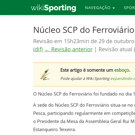
NAVEGAÇÃO
SPO
Skip
Núcleo SCP do Ferroviário
to
Revisão em 15h23min de 29 de outubro
main
(
dif
)
← Revisão anterior
| Revisão atual (
content
Este artigo é somente um
esboço
.
Pode ajudar a Wiki Sporting
expandindo-
O Núcleo SCP do Ferroviário foi fundado no dia
A sede do Núcleo SCP do Ferroviário situa-se no 
Pesca, participando regularmente em competições 
o Presidente da Mesa da Assembleia Geral Rui Ma
Estanqueiro Teixeira.