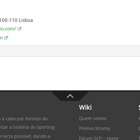
1100-110 Lisboa
rio.com/
om
Wiki
Quem somos
 a cabo por foristas do
tar a história do
Sporting
Prémio Stromp
recta possível, dando a
Fórum SCP :: Home