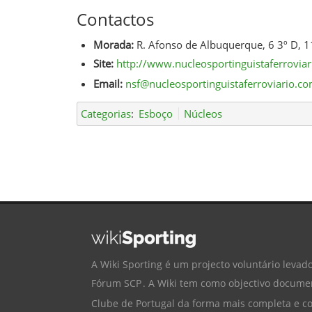
Contactos
Morada:
R. Afonso de Albuquerque, 6 3º D, 
Site:
http://www.nucleosportinguistaferrovia
Email:
nsf@nucleosportinguistaferroviario.c
Categorias
:
Esboço
Núcleos
A Wiki Sporting é um projecto voluntário levado
Fórum SCP
. A Wiki tem como objectivo documen
Clube de Portugal
da forma mais completa e cor