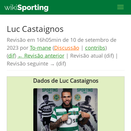
Toggl
Skip
Luc Castaignos
to
Revisão em 16h05min de 10 de setembro de
main
2023 por
To-mane
(
Discussão
|
contribs
)
content
(
dif
)
← Revisão anterior
| Revisão atual (dif) |
Revisão seguinte → (dif)
Dados de Luc Castaignos