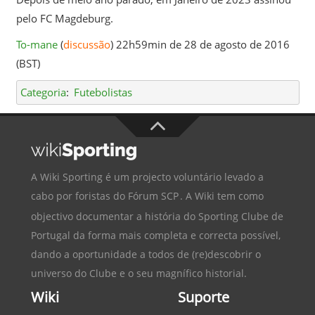
pelo FC Magdeburg.
To-mane
(
discussão
) 22h59min de 28 de agosto de 2016
(BST)
Categoria
:
Futebolistas
A Wiki Sporting é um projecto voluntário levado a
cabo por foristas do
Fórum SCP
. A Wiki tem como
objectivo documentar a história do
Sporting Clube de
Portugal
da forma mais completa e correcta possível,
dando a oportunidade a todos de (re)descobrir o
universo do Clube e o seu magnífico historial.
Wiki
Suporte