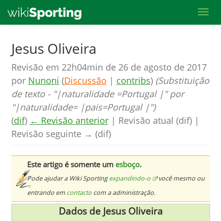
Toggl
Skip
Jesus Oliveira
to
Revisão em 22h04min de 26 de agosto de 2017
main
por
Nunoni
(
Discussão
|
contribs
)
(Substituição
content
de texto - "|naturalidade =Portugal |" por
"|naturalidade= |pais=Portugal |")
(
dif
)
← Revisão anterior
| Revisão atual (dif) |
Revisão seguinte → (dif)
Este artigo é somente um
esboço
.
Pode ajudar a Wiki Sporting
expandindo-o
você mesmo ou
entrando em
contacto
com a administração.
Dados de Jesus Oliveira