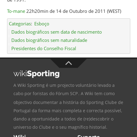
To-mane
22h20min de 14 de Outubro de 2011 (WEST)
Categorias
:
Esboço
Dados biográficos sem data de nascimento
Dados biográficos sem naturalidade
Presidentes do Conselho Fiscal
A Wiki Sporting é um projecto voluntário levado a
cabo por foristas do
Fórum SCP
. A Wiki tem como
objectivo documentar a história do
Sporting Clube de
Portugal
da forma mais completa e correcta possível,
dando a oportunidade a todos de (re)descobrir o
universo do Clube e o seu magnífico historial.