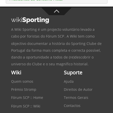
A Wiki Sporting é um projecto voluntário levado a
cabo por foristas do
Fórum SCP
. A Wiki tem como
objectivo documentar a história do
Sporting Clube de
Portugal
da forma mais completa e correcta possível,
dando a oportunidade a todos de (re)descobrir o
universo do Clube e o seu magnífico historial.
Wiki
Suporte
Quem somos
Ajuda
Prémio Stromp
Direitos de Autor
Fórum SCP :: Home
Termos Gerais
Contactos
Fórum SCP :: Wiki