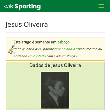
Toggl
Skip
Jesus Oliveira
to
main
content
Este artigo é somente um
esboço
.
Pode ajudar a Wiki Sporting
expandindo-o
você mesmo ou
entrando em
contacto
com a administração.
Dados de Jesus Oliveira