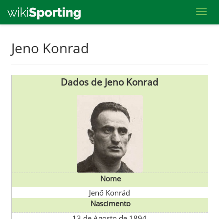
Toggl
Skip
Jeno Konrad
to
main
content
Dados de Jeno Konrad
Nome
Jenő Konrád
Nascimento
13 de Agosto de 1894