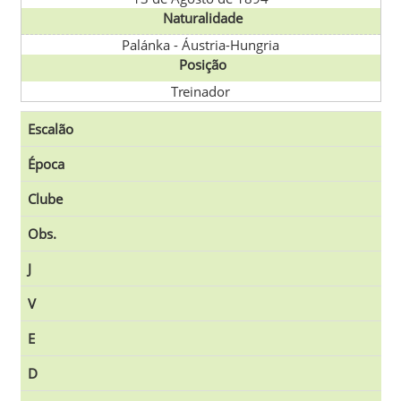
Naturalidade
Palánka
-
Áustria-Hungria
Posição
Treinador
Escalão
Época
Clube
Obs.
J
V
E
D