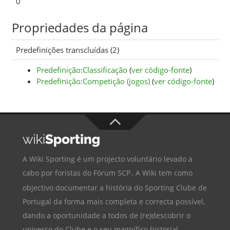
0
Propriedades da página
Predefinições transcluídas (2)
Predefinição:Classificação
(
ver código-fonte
)
Predefinição:Competição (jogos)
(
ver código-fonte
)
A Wiki Sporting é um projecto voluntário levado a
cabo por foristas do
Fórum SCP
. A Wiki tem como
objectivo documentar a história do
Sporting Clube de
Portugal
da forma mais completa e correcta possível,
dando a oportunidade a todos de (re)descobrir o
universo do Clube e o seu magnífico historial.