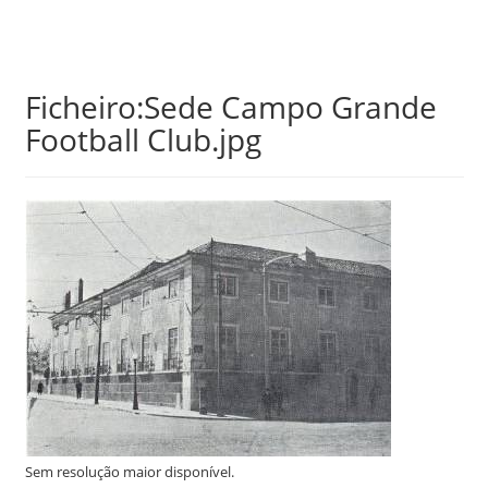
Skip
Ficheiro:Sede Campo Grande
to
Football Club.jpg
main
content
Sem resolução maior disponível.