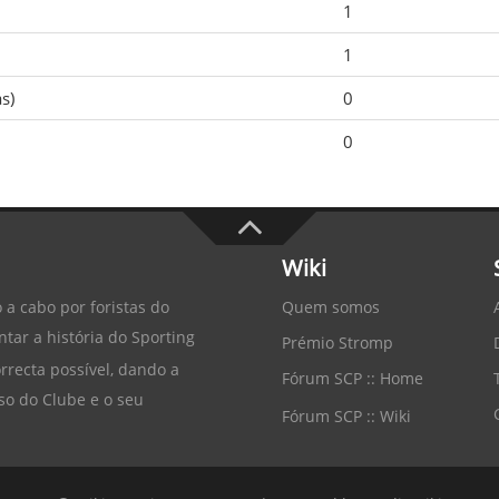
1
1
s)
0
0
Wiki
Quem somos
 a cabo por foristas do
tar a história do
Sporting
Prémio Stromp
recta possível, dando a
Fórum SCP :: Home
so do Clube e o seu
Fórum SCP :: Wiki