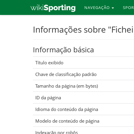
NAVEGAÇÃO
SPO
Skip
Informações sobre "Fiche
to
main
Informação básica
content
Título exibido
Chave de classificação padrão
Tamanho da página (em bytes)
ID da página
Idioma do conteúdo da página
Modelo de conteúdo de página
Indexação por robôs