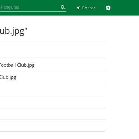
Ferramen
Entrar
ub.jpg"
ootball Club.jpg
lub.jpg