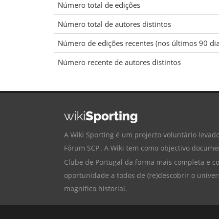
Número total de edições
Número total de autores distintos
Número de edições recentes (nos últimos 90 dia
Número recente de autores distintos
A Wiki Sporting é um projecto voluntário levado
Fórum SCP
. A Wiki tem como objectivo documen
Clube de Portugal
da forma mais completa e cor
oportunidade a todos de (re)descobrir o univer
magnífico historial.