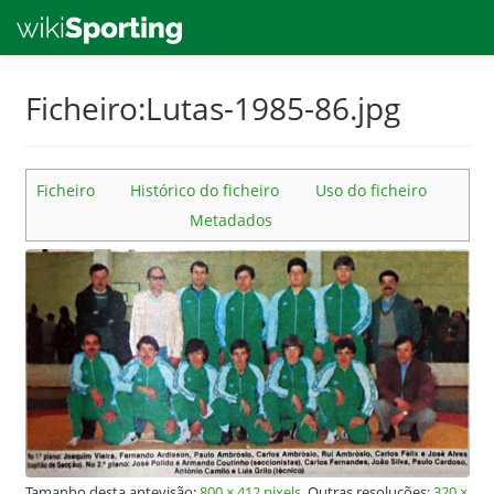
Skip
Ficheiro:Lutas-1985-86.jpg
to
main
content
Ficheiro
Histórico do ficheiro
Uso do ficheiro
Metadados
Tamanho desta antevisão:
800 × 412 pixels
.
Outras resoluções:
320 ×