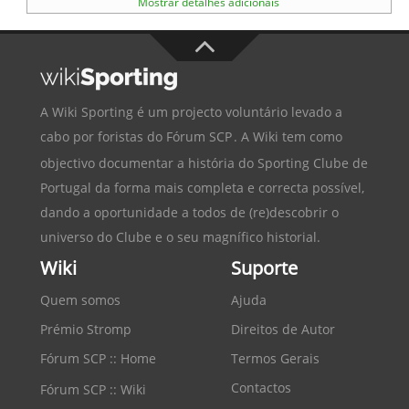
Mostrar detalhes adicionais
A Wiki Sporting é um projecto voluntário levado a
cabo por foristas do
Fórum SCP
. A Wiki tem como
objectivo documentar a história do
Sporting Clube de
Portugal
da forma mais completa e correcta possível,
dando a oportunidade a todos de (re)descobrir o
universo do Clube e o seu magnífico historial.
Wiki
Suporte
Quem somos
Ajuda
Prémio Stromp
Direitos de Autor
Fórum SCP :: Home
Termos Gerais
Contactos
Fórum SCP :: Wiki