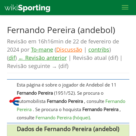
Toggl
Skip
Fernando Pereira (andebol)
to
Revisão em 16h16min de 22 de fevereiro de
main
2024 por
To-mane
(
Discussão
|
contribs
)
content
(
dif
)
← Revisão anterior
| Revisão atual (dif) |
Revisão seguinte → (dif)
Esta página é sobre o jogador de Andebol de 11
Fernando Pereira
(1951/52). Se procura o
automobilista
Fernando Pereira
, consulte
Fernando
Pereira
. Se procura o hoquista
Fernando Pereira
,
consulte
Fernando Pereira (hóquei)
.
Dados de Fernando Pereira (andebol)