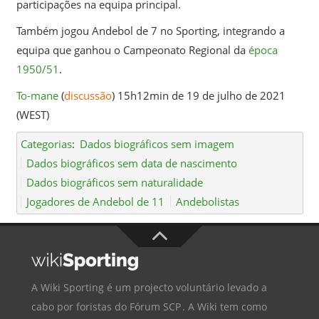
participações na equipa principal.
Também jogou Andebol de 7 no Sporting, integrando a
equipa que ganhou o Campeonato Regional da
época
1950/51
.
To-mane
(
discussão
) 15h12min de 19 de julho de 2021
(WEST)
Categorias
:
Dados biográficos sem imagem
Dados biográficos sem data de nascimento
Dados biográficos sem naturalidade
Jogadores de Andebol de 11
Andebolistas
A Wiki Sporting é um projecto voluntário levado a
cabo por foristas do
Fórum SCP
. A Wiki tem como