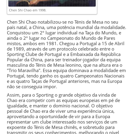
Chen Shi Chao em 1998.
Chen Shi Chao notabilizou-se no Ténis de Mesa no seu
país natal, a China, uma potência mundial da modalidade.
Conquistou um 2º lugar individual na Taça do Mundo, e
ainda o 2º lugar no Campeonato do Mundo de Pares
mistos, ambos em 1981. Chegou a Portugal a
15 de Abril
de 1989
, através de um protocolo celebrado entre o
Sporting Clube de Portugal
e a Embaixada da República
Popular da China, para ser treinador-jogador da equipa
masculina do
Ténis de Mesa
leonino, que na altura era o
"
Trio Maravilha
". Essa equipa dominava a modalidade em
Portugal, tendo ganho os quatro Campeonatos Nacionais
e as quatro Taças de Portugal anteriores, mas na Europa
não se conseguia impor.
Assim, para o Sporting o grande objetivo da vinda de
Chao era competir com as equipas europeias em pé de
igualdade, e manter o domínio nacional. O objetivo
pessoal de Chao era de viver uma experiência única,
aproveitando a oportunidade de vir para a Europa
representar um clube interessado nos serviços de um
expoente do Ténis de Mesa chinês, e sobretudo para
transmitir os seus conhecimentos, melhorando o nível