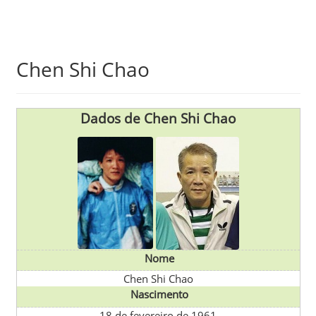
Skip
Chen Shi Chao
to
main
content
Dados de Chen Shi Chao
Nome
Chen Shi Chao
Nascimento
18 de fevereiro de 1961