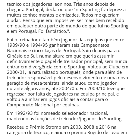
técnico dos jogadores leoninos. Três anos depois de
chegar a Portugal, declarou que "no Sporting fiz depressa
muitos conhecimentos e amizades. Todos me queriam
ajudar. Penso que era impossível ser mais bem recebido
em qualquer outra parte do mundo do que fui no Sporting
e em Portugal. Foi fantástico.".
Foi o treinador e também jogador das equipas que entre
1989/90
e
1994/95
ganharam seis Campeonatos
Nacionais e cinco Taças de Portugal. Saiu depois para o
Ginásio do Sul, numa altura em que queria assumir
definitivamente o papel de treinador principal, sem nunca
entrar em divergência com o Sporting. Voltou ao Clube em
2000/01
, já naturalizado português, onde para além de
treinador responsável pelo desenvolvimento de uma nova
geração de mesa-tenistas, ainda atuou como jogador
durante alguns anos, até
2004/05
. Em
2009/10
teve que
regressar por falta de jogadores na equipa principal, e
voltou a alinhar em jogos oficiais a contar para o
Campeonato Nacional por equipas.
Em
1992/93
foi nomeado selecionador nacional,
mantendo as funções de treinador/jogador do Sporting.
Recebeu o
Prémio Stromp
em 2003, 2008 e 2016 na
categoria de Técnico, e ainda o prémio
Rugido de Leão
em