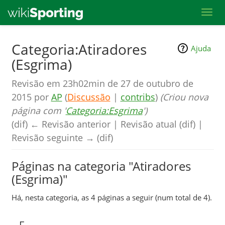
Toggl
Skip
Categoria:Atiradores
Ajuda
to
(Esgrima)
main
content
Revisão em 23h02min de 27 de outubro de
2015 por
AP
(
Discussão
|
contribs
)
(Criou nova
página com '
Categoria:Esgrima
')
(dif) ← Revisão anterior | Revisão atual (dif) |
Revisão seguinte → (dif)
Páginas na categoria "Atiradores
(Esgrima)"
Há, nesta categoria, as 4 páginas a seguir (num total de 4).
F