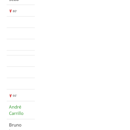
80'
66'
André
Carrillo
Bruno