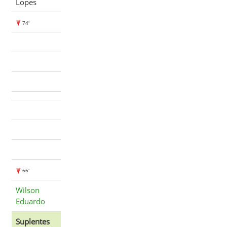
Lopes
74'
66'
Wilson
Eduardo
Suplentes