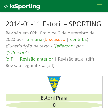
Toggl
Skip
2014-01-11 Estoril – SPORTING
to
Revisão em 02h10min de 2 de dezembro de
main
2020 por
To-mane
(
Discussão
|
contribs
)
content
(Substituição de texto - "
Jefferson
" por
"
Jefferson
")
(
dif
)
← Revisão anterior
| Revisão atual (dif) |
Revisão seguinte → (dif)
Estoril Praia
0