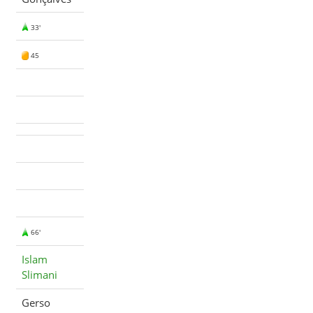
33'
45
66'
Islam
Slimani
Gerso