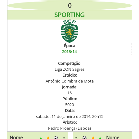
0
SPORTING
Época
2013/14
Competição:
Liga ZON Sagres
Estádio:
António Coimbra da Mota
Jornada:
15
Público:
5020
Data:
sábado, 11 de Janeiro de 2014, 20h15
Árbitro:
Pedro Proença (Lisboa)
Nome
Nome