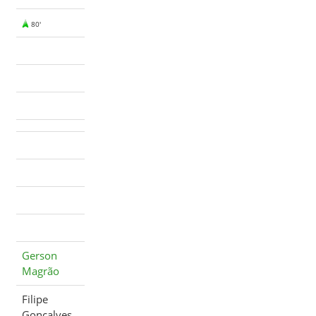
80'
Gerson
Magrão
Filipe
Gonçalves