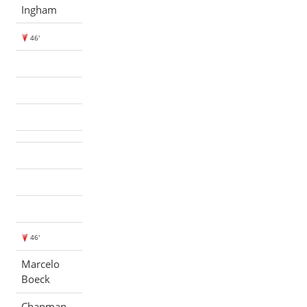
Ingham
46'
46'
Marcelo
Boeck
Chapman