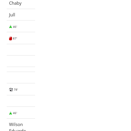
Chaby
Jull
46'
87'
78'
46'
Wilson
Eduardo