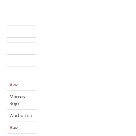
86'
Marcos
Rojo
Warburton
46'