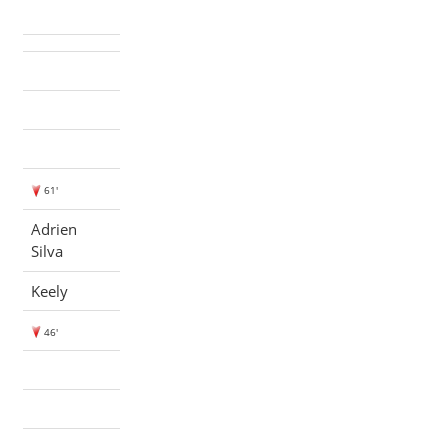
61'
Adrien
Silva
Keely
46'