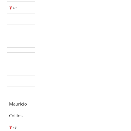
46'
Maurício
Collins
46'