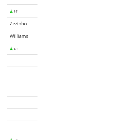
86'
Zezinho
Williams
46'
78'