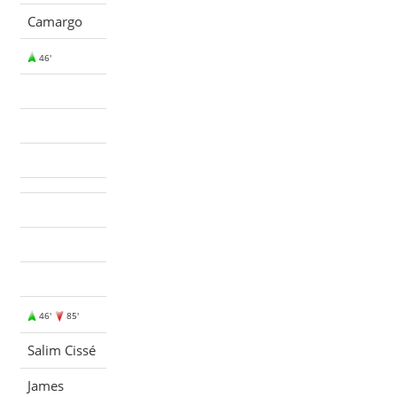
Camargo
46'
46'
85'
Salim Cissé
James