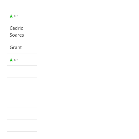
16'
Cedric
Soares
Grant
46'