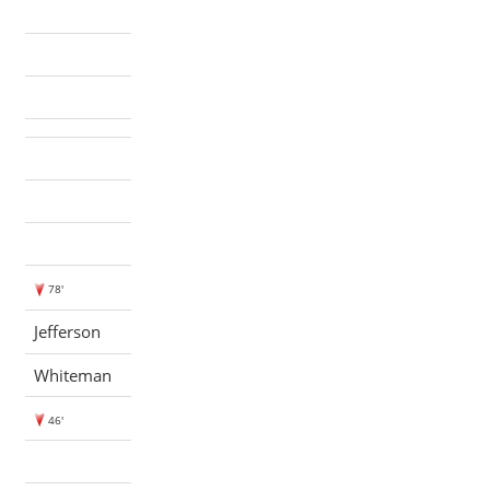
78'
Jefferson
Whiteman
46'