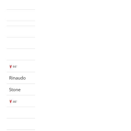
66'
Rinaudo
Stone
46'