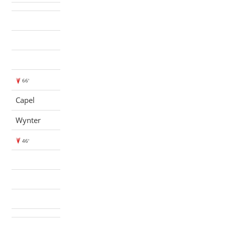
66'
Capel
Wynter
46'