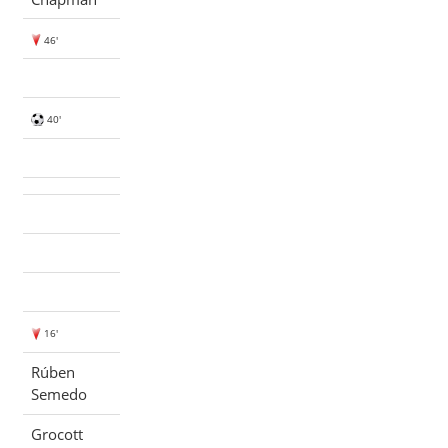
46'
40'
16'
Rúben
Semedo
Grocott