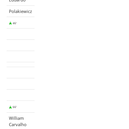
Polakiewicz
46'
66'
William
Carvalho