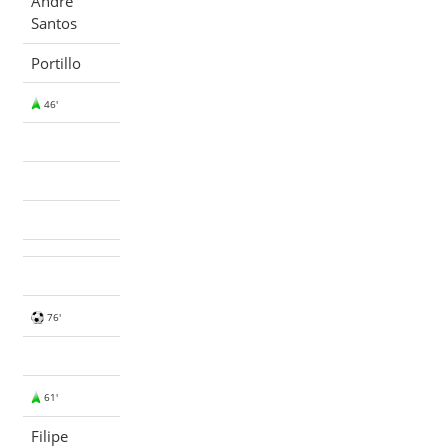
André
Santos
Portillo
46'
76'
61'
Filipe