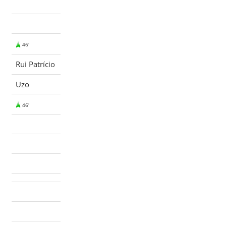
46'
Rui Patrício
Uzo
46'