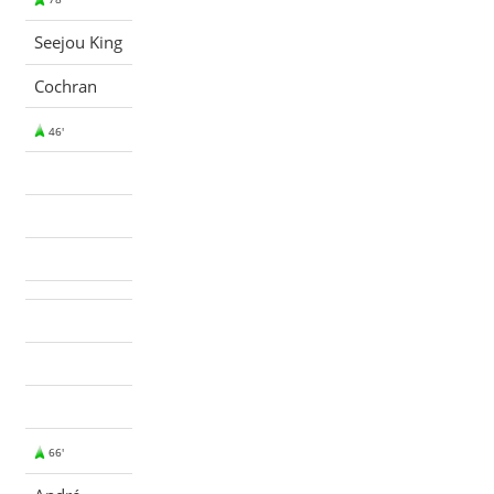
Seejou King
Cochran
46'
66'