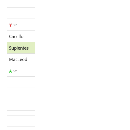
38'
Carrillo
Suplentes
MacLeod
46'