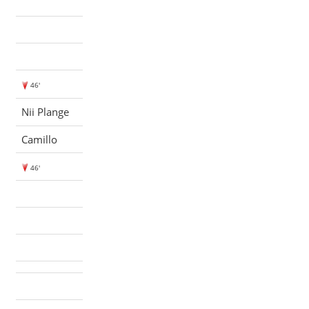
46'
Nii Plange
Camillo
46'