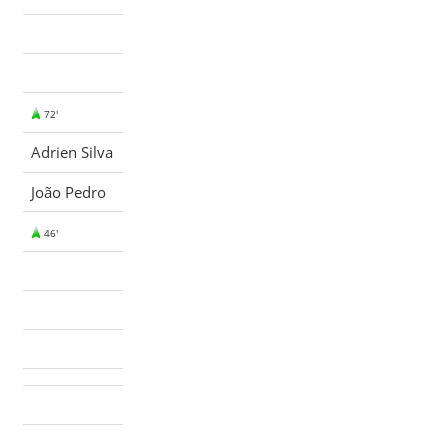
72'
Adrien Silva
João Pedro
46'