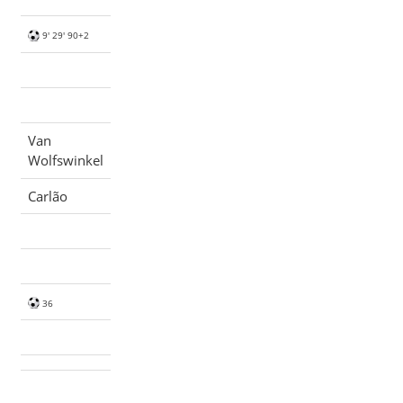
9' 29' 90+2
Van
Wolfswinkel
Carlão
36