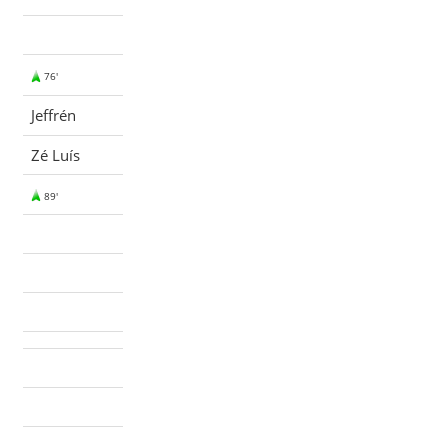
76'
Jeffrén
Zé Luís
89'