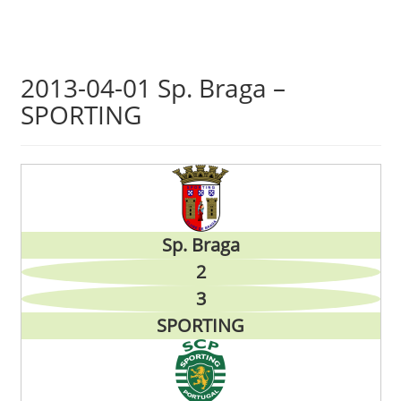
Skip
2013-04-01 Sp. Braga –
to
SPORTING
main
content
Sp. Braga
2
3
SPORTING