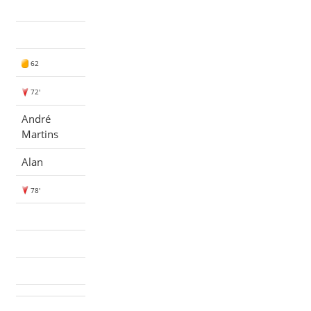
62
72'
André
Martins
Alan
78'