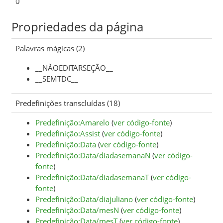
0
Propriedades da página
Palavras mágicas (2)
__NÃOEDITARSEÇÃO__
__SEMTDC__
Predefinições transcluídas (18)
Predefinição:Amarelo
(
ver código-fonte
)
Predefinição:Assist
(
ver código-fonte
)
Predefinição:Data
(
ver código-fonte
)
Predefinição:Data/diadasemanaN
(
ver código-
fonte
)
Predefinição:Data/diadasemanaT
(
ver código-
fonte
)
Predefinição:Data/diajuliano
(
ver código-fonte
)
Predefinição:Data/mesN
(
ver código-fonte
)
Predefinição:Data/mesT
(
ver código-fonte
)