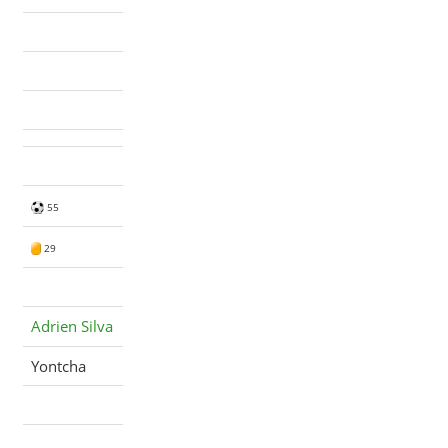
55
29
Adrien Silva
Yontcha