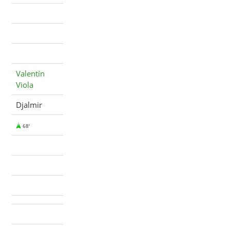
Valentín
Viola
Djalmir
68'