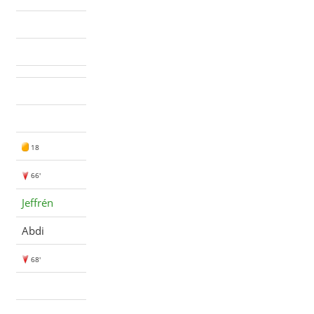
18
66'
Jeffrén
Abdi
68'