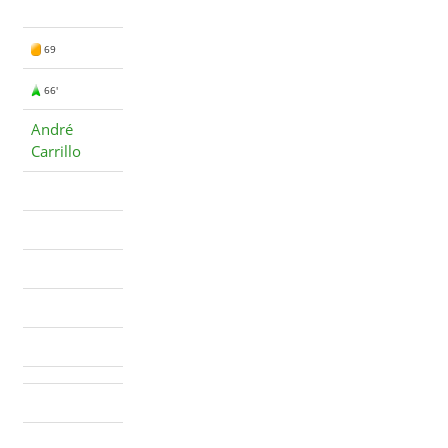
69
66'
André
Carrillo