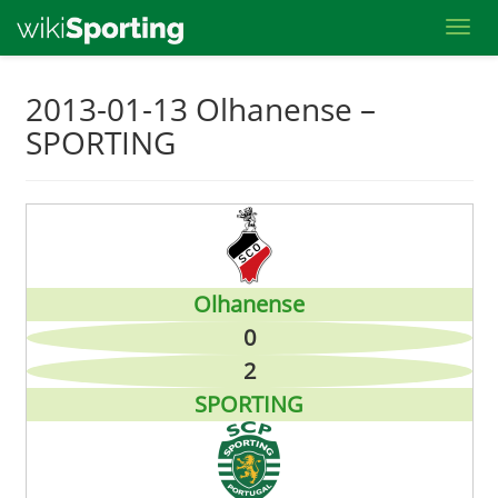
Toggl
Skip
2013-01-13 Olhanense –
to
SPORTING
main
content
Olhanense
0
2
SPORTING