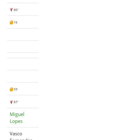
80'
16
59
87'
Miguel
Lopes
Vasco