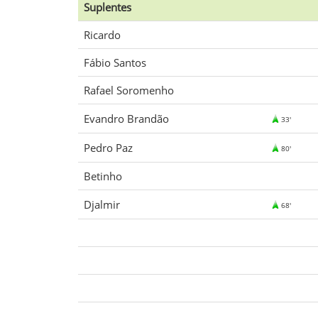
Suplentes
Ricardo
Fábio Santos
Rafael Soromenho
Evandro Brandão
33'
Pedro Paz
80'
Betinho
Djalmir
68'