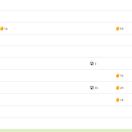
16
59
3
73
55
29
18