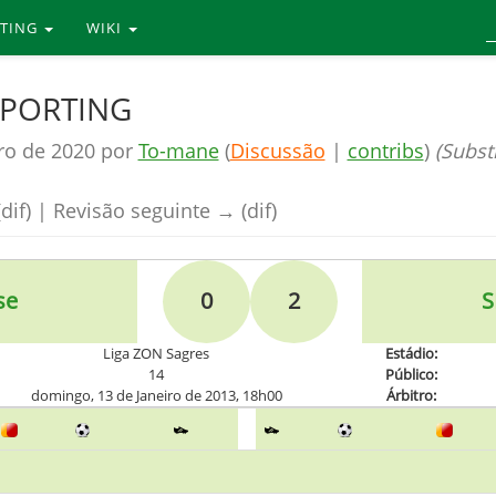
RTING
WIKI
 SPORTING
ro de 2020 por
To-mane
(
Discussão
|
contribs
)
(Substi
dif) | Revisão seguinte → (dif)
se
0
2
S
Liga ZON Sagres
Estádio:
14
Público:
domingo, 13 de Janeiro de 2013, 18h00
Árbitro: