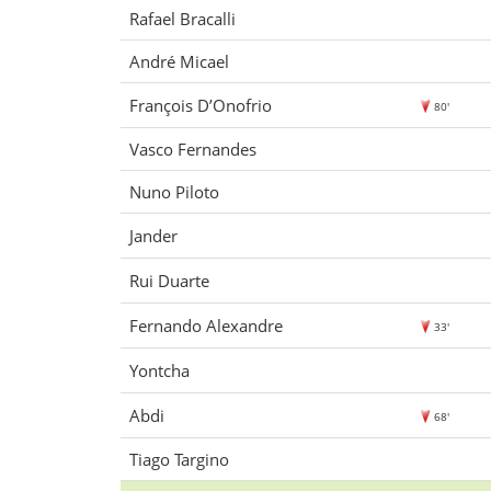
Rafael Bracalli
André Micael
François D’Onofrio
80'
Vasco Fernandes
Nuno Piloto
Jander
Rui Duarte
Fernando Alexandre
33'
Yontcha
Abdi
68'
Tiago Targino