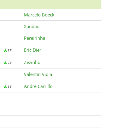
Marcelo Boeck
Xandão
Pereirinha
Eric Dier
87'
Zezinho
75'
Valentín Viola
André Carrillo
66'