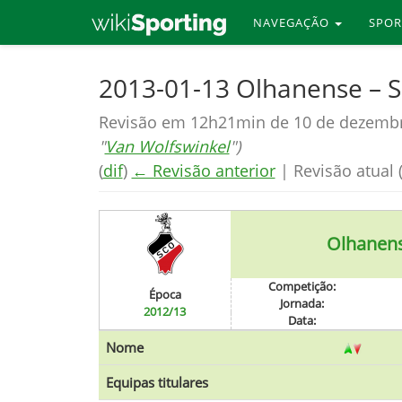
NAVEGAÇÃO
SPO
Skip
2013-01-13 Olhanense –
to
Revisão em 12h21min de 10 de dezemb
main
"
Van Wolfswinkel
")
content
(
dif
)
← Revisão anterior
| Revisão atual (
Olhanen
Competição:
Época
Jornada:
2012/13
Data:
Nome
Equipas titulares