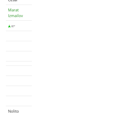
Marat
Izmailov
87'
Nolito