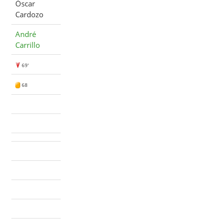
Óscar
Cardozo
André
Carrillo
69'
68