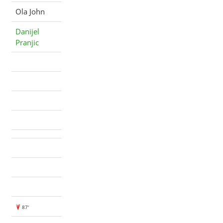
Ola John
Danijel
Pranjic
87'