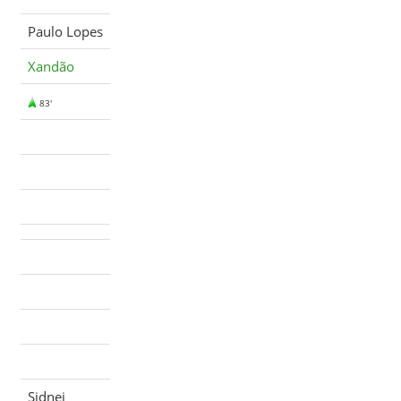
Paulo Lopes
Xandão
83'
Sidnei