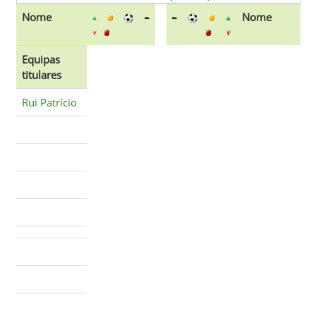
Nome
Nome
Equipas
titulares
Rui Patrício