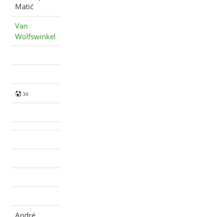
Matić
Van
Wolfswinkel
30
André