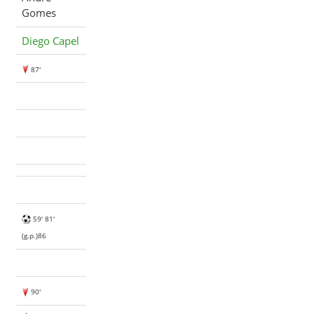
Gomes
Diego Capel
87'
59' 81'
(g.p.)86
90'