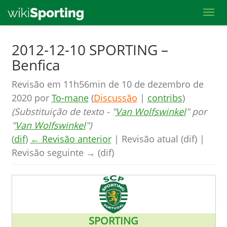
Toggl
Skip
2012-12-10 SPORTING –
to
Benfica
main
content
Revisão em 11h56min de 10 de dezembro de
2020 por
To-mane
(
Discussão
|
contribs
)
(Substituição de texto - "
Van Wolfswinkel
" por
"
Van Wolfswinkel
")
(
dif
)
← Revisão anterior
| Revisão atual (dif) |
Revisão seguinte → (dif)
SPORTING