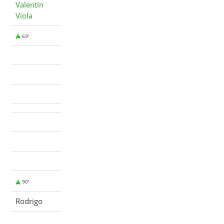
Valentín
Viola
69'
90'
Rodrigo