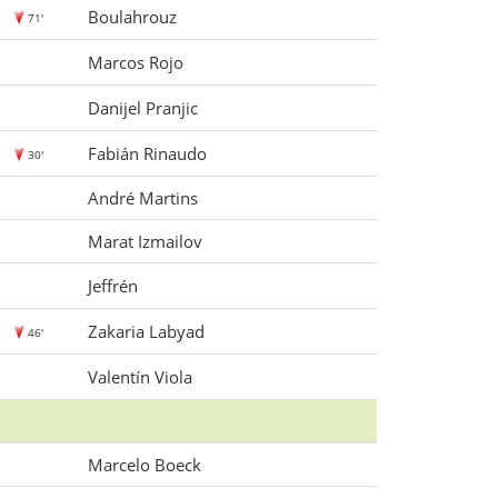
Boulahrouz
71'
Marcos Rojo
Danijel Pranjic
Fabián Rinaudo
30'
André Martins
Marat Izmailov
Jeffrén
Zakaria Labyad
46'
Valentín Viola
Marcelo Boeck