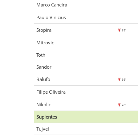
Marco Caneira
Paulo Vinícius
Stopira
89'
Mitrovic
Toth
Sandor
Balufo
69'
Filipe Oliveira
Nikolic
78'
Suplentes
Tujvel