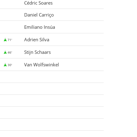
Cédric Soares
Daniel Carriço
Emiliano Insúa
Adrien Silva
71'
Stijn Schaars
46'
Van Wolfswinkel
30'