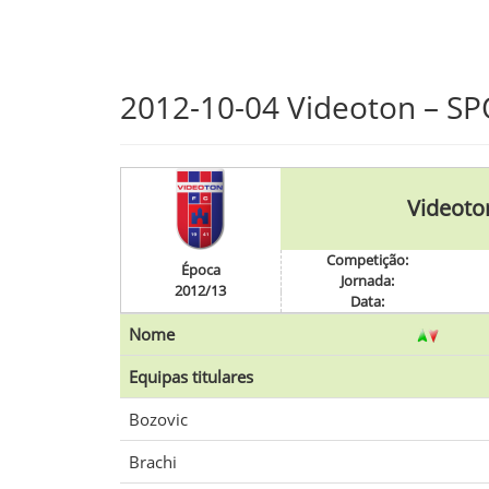
Skip
2012-10-04 Videoton – S
to
main
content
Videoto
Competição:
Época
Jornada:
2012/13
Data:
Nome
Equipas titulares
Bozovic
Brachi