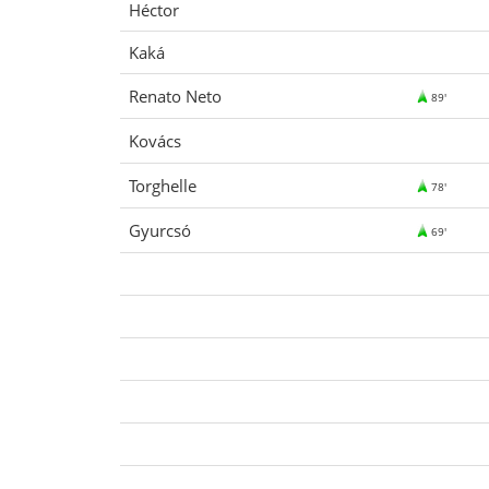
Héctor
Kaká
Renato Neto
89'
Kovács
Torghelle
78'
Gyurcsó
69'