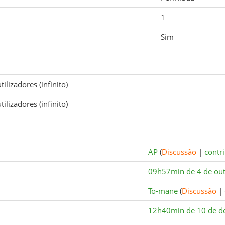
1
Sim
ilizadores (infinito)
ilizadores (infinito)
AP
(
Discussão
|
contr
09h57min de 4 de ou
To-mane
(
Discussão
|
12h40min de 10 de d