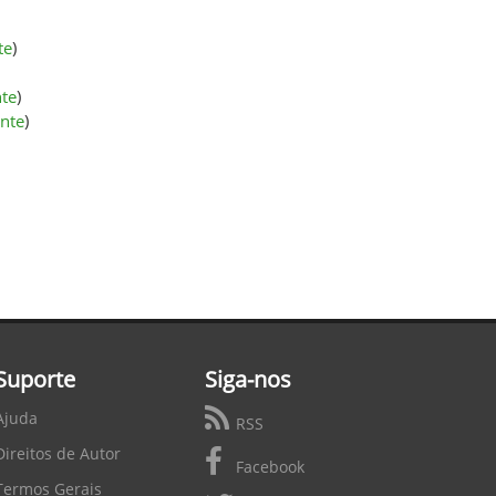
te
)
nte
)
onte
)
Suporte
Siga-nos
Ajuda
RSS
Direitos de Autor
Facebook
Termos Gerais