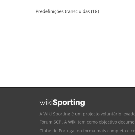
Predefinições transcluídas (18)
A Wiki Sporting é um projecto voluntário levado
Fórum SCP
. A Wiki tem como objectivo documen
Clube de Portugal
da forma mais completa e cor