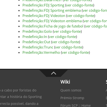
Predefinição:FDJ Sporting
(
ver código-fonte
)
Predefinição:FDJ Sporting emblema
(
ver código-fon
Predefinição:FDJ Videoton
(
ver código-fonte
)
Predefinição:FDJ Videoton emblema
(
ver código-fo
Predefinição:Ficha de jogo de futebol
(
ver código-f
Predefinição:Golo
(
ver código-fonte
)
Predefinição:In
(
ver código-fonte
)
Predefinição:Out
(
ver código-fonte
)
Predefinição:Trunc
(
ver código-fonte
)
Predefinição:Vermelho
(
ver código-fonte
)
Wiki
Quem somos
 a cabo por foristas do
tar a história do
Sporting
Prémio Stromp
recta possível, dando a
Fórum SCP :: Home