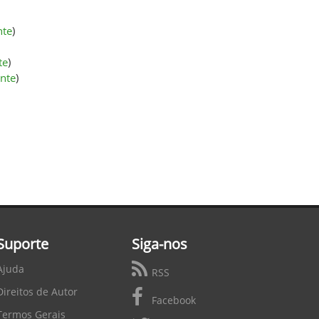
nte
)
te
)
onte
)
Suporte
Siga-nos
Ajuda
RSS
Direitos de Autor
Facebook
Termos Gerais