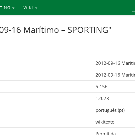
RTING
WIKI
-09-16 Marítimo – SPORTING"
2012-09-16 Marít
2012-09-16 Marít
5 156
12078
português (pt)
wikitexto
Permitida