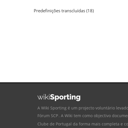
Predefinições transcluídas (18)
A Wiki Sporting é um projecto voluntário levado
Fórum SCP
. A Wiki tem como objectivo documen
Clube de Portugal
da forma mais completa e cor