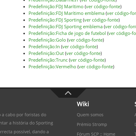
Predefinição:FDJ Marítimo
(
ver código-fonte
)
Predefinição:FDJ Marítimo emblema
(
ver código-fo
Predefinição:FDJ Sporting
(
ver código-fonte
)
Predefinição:FDJ Sporting emblema
(
ver código-fon
Predefinição:Ficha de jogo de futebol
(
ver código-f
Predefinição:Golo
(
ver código-fonte
)
Predefinição:In
(
ver código-fonte
)
Predefinição:Out
(
ver código-fonte
)
Predefinição:Trunc
(
ver código-fonte
)
Predefinição:Vermelho
(
ver código-fonte
)
Wiki
Quem somos
 a cabo por foristas do
tar a história do
Sporting
Prémio Stromp
recta possível, dando a
Fórum SCP :: Home