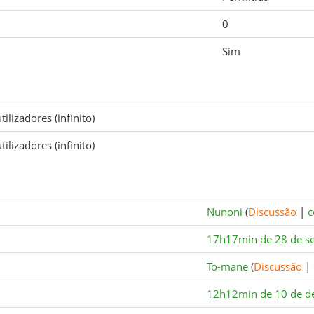
0
Sim
ilizadores (infinito)
ilizadores (infinito)
Nunoni
(
Discussão
|
c
17h17min de 28 de s
To-mane
(
Discussão
|
12h12min de 10 de d