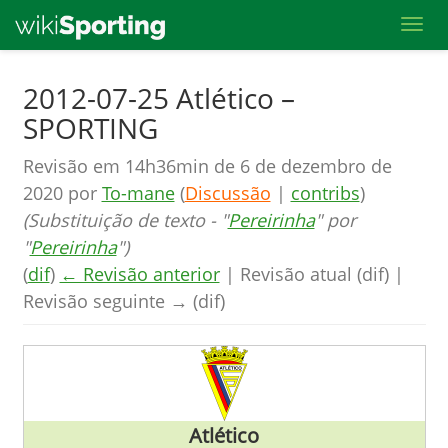
Toggl
Skip
2012-07-25 Atlético –
to
SPORTING
main
content
Revisão em 14h36min de 6 de dezembro de
2020 por
To-mane
(
Discussão
|
contribs
)
(Substituição de texto - "
Pereirinha
" por
"
Pereirinha
")
(
dif
)
← Revisão anterior
| Revisão atual (dif) |
Revisão seguinte → (dif)
Atlético