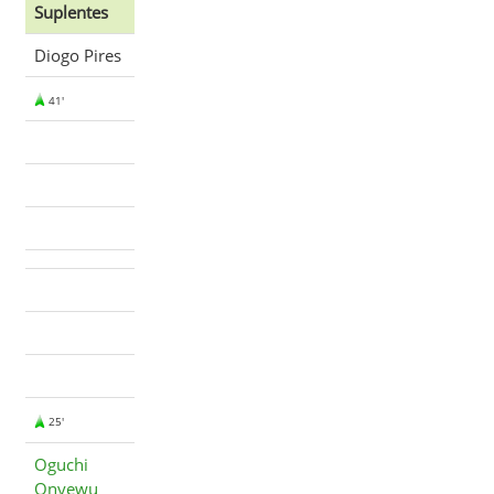
Suplentes
Diogo Pires
41'
25'
Oguchi
Onyewu