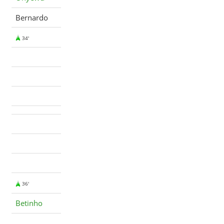
Bernardo
34'
36'
Betinho