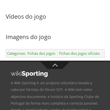
Vídeos do jogo
Imagens do jogo
Categorias
:
Fichas dos jogos
Fichas dos jogos oficiais
A Wiki Sporting é um projecto voluntário levado a
cabo por foristas do
Fórum SCP
. A Wiki tem como
objectivo documentar a história do
Sporting Clube de
Portugal
da forma mais completa e correcta possível,
dando a oportunidade a todos de (re)descobrir o