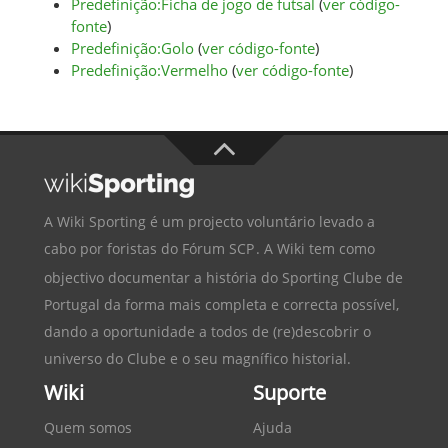
Predefinição:Ficha de jogo de futsal
(
ver código-
fonte
)
Predefinição:Golo
(
ver código-fonte
)
Predefinição:Vermelho
(
ver código-fonte
)
A Wiki Sporting é um projecto voluntário levado a
cabo por foristas do
Fórum SCP
. A Wiki tem como
objectivo documentar a história do
Sporting Clube de
Portugal
da forma mais completa e correcta possível,
dando a oportunidade a todos de (re)descobrir o
universo do Clube e o seu magnífico historial.
Wiki
Suporte
Quem somos
Ajuda