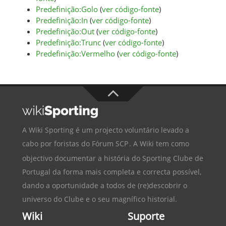
Predefinição:Golo
(
ver código-fonte
)
Predefinição:In
(
ver código-fonte
)
Predefinição:Out
(
ver código-fonte
)
Predefinição:Trunc
(
ver código-fonte
)
Predefinição:Vermelho
(
ver código-fonte
)
A Wiki Sporting é um projecto voluntário levado a
cabo por foristas do
Fórum SCP
. A Wiki tem como
objectivo documentar a história do
Sporting Clube de
Portugal
da forma mais completa e correcta possível,
dando a oportunidade a todos de (re)descobrir o
universo do Clube e o seu magnífico historial.
Wiki
Suporte