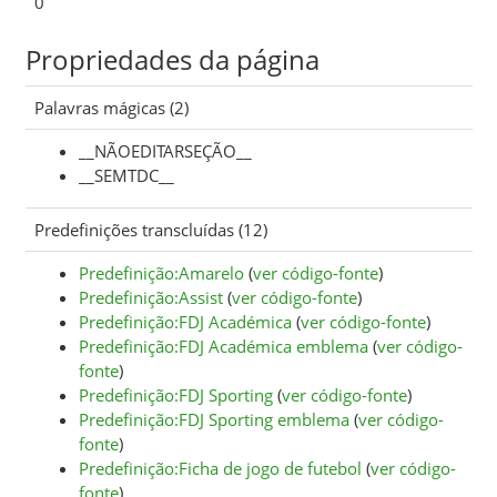
0
Propriedades da página
Palavras mágicas (2)
__NÃOEDITARSEÇÃO__
__SEMTDC__
Predefinições transcluídas (12)
Predefinição:Amarelo
(
ver código-fonte
)
Predefinição:Assist
(
ver código-fonte
)
Predefinição:FDJ Académica
(
ver código-fonte
)
Predefinição:FDJ Académica emblema
(
ver código-
fonte
)
Predefinição:FDJ Sporting
(
ver código-fonte
)
Predefinição:FDJ Sporting emblema
(
ver código-
fonte
)
Predefinição:Ficha de jogo de futebol
(
ver código-
fonte
)