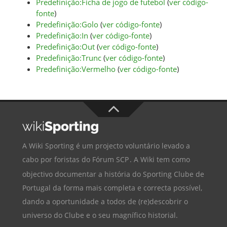
Predefinição:Ficha de jogo de futebol
(
ver código-
fonte
)
Predefinição:Golo
(
ver código-fonte
)
Predefinição:In
(
ver código-fonte
)
Predefinição:Out
(
ver código-fonte
)
Predefinição:Trunc
(
ver código-fonte
)
Predefinição:Vermelho
(
ver código-fonte
)
A Wiki Sporting é um projecto voluntário levado a
cabo por foristas do
Fórum SCP
. A Wiki tem como
objectivo documentar a história do
Sporting Clube de
Portugal
da forma mais completa e correcta possível,
dando a oportunidade a todos de (re)descobrir o
universo do Clube e o seu magnífico historial.