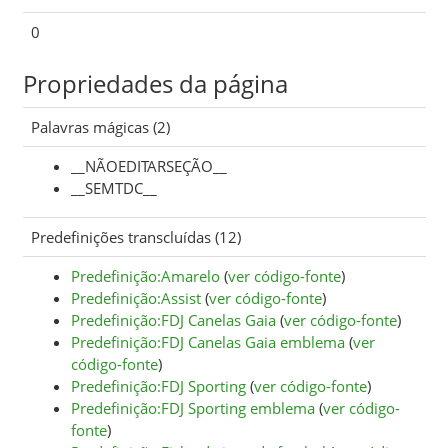
0
Propriedades da página
Palavras mágicas (2)
__NÃOEDITARSEÇÃO__
__SEMTDC__
Predefinições transcluídas (12)
Predefinição:Amarelo
(
ver código-fonte
)
Predefinição:Assist
(
ver código-fonte
)
Predefinição:FDJ Canelas Gaia
(
ver código-fonte
)
Predefinição:FDJ Canelas Gaia emblema
(
ver
código-fonte
)
Predefinição:FDJ Sporting
(
ver código-fonte
)
Predefinição:FDJ Sporting emblema
(
ver código-
fonte
)