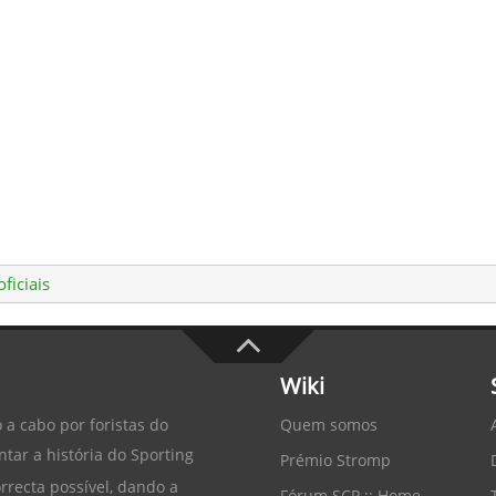
ficiais
Wiki
Quem somos
 a cabo por foristas do
tar a história do
Sporting
Prémio Stromp
recta possível, dando a
Fórum SCP :: Home