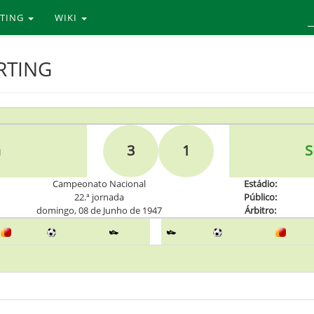
RTING
WIKI
ORTING
a
3
1
S
Campeonato Nacional
Estádio:
22.ª jornada
Público:
domingo, 08 de Junho de 1947
Árbitro: