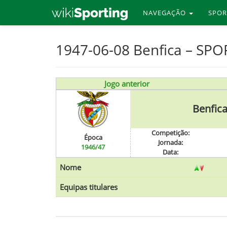
NAVEGAÇÃO
SPO
Skip
1947-06-08 Benfica – SP
to
main
content
Jogo anterior
Benfic
Competição:
Época
Jornada:
1946/47
Data:
Nome
Equipas titulares