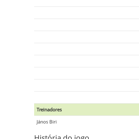
Treinadores
János Biri
História do jogo