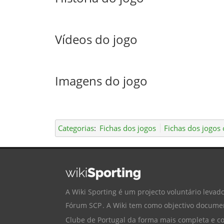
Vídeos do jogo
Imagens do jogo
Categorias
:
Fichas dos jogos
Fichas dos jogos o
A Wiki Sporting é um projecto voluntário levado
Fórum SCP
. A Wiki tem como objectivo documen
Clube de Portugal
da forma mais completa e cor