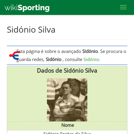
Toggl
Skip
Sidónio Silva
to
main
content
Esta página é sobre o avançado
Sidónio
. Se procura o
guarda redes,
Sidónio
, consulte
Sidónio
.
Dados de Sidónio Silva
Nome
Sidónio Freitas da Silva