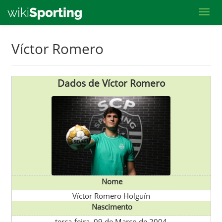
Toggl
Skip
Víctor Romero
to
main
content
Dados de Víctor Romero
Nome
Víctor Romero Holguín
Nascimento
terça-feira, 09 de Março de 2004