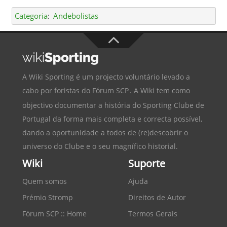
Categoria
:
Andebolistas
A Wiki Sporting é um projecto voluntário levado a
cabo por foristas do
Fórum SCP
. A Wiki tem como
objectivo documentar a história do
Sporting Clube de
Portugal
da forma mais completa e correcta possível,
dando a oportunidade a todos de (re)descobrir o
universo do Clube e o seu magnífico historial.
Wiki
Suporte
Quem somos
Ajuda
Prémio Stromp
Direitos de Autor
Fórum SCP :: Home
Termos Gerais