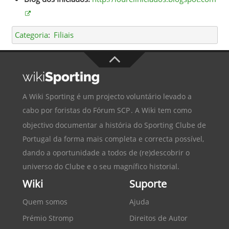
Categoria
:
Filiais
A Wiki Sporting é um projecto voluntário levado a
cabo por foristas do
Fórum SCP
. A Wiki tem como
objectivo documentar a história do
Sporting Clube de
Portugal
da forma mais completa e correcta possível,
dando a oportunidade a todos de (re)descobrir o
universo do Clube e o seu magnífico historial.
Wiki
Suporte
Quem somos
Ajuda
Prémio Stromp
Direitos de Autor