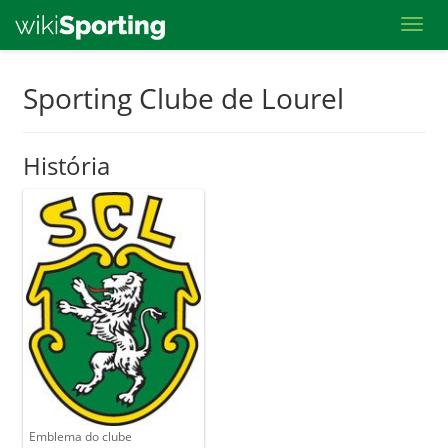
Toggl
Skip
Sporting Clube de Lourel
to
main
História
content
Emblema do clube