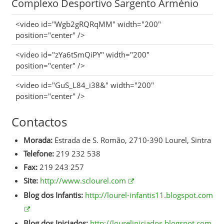
Complexo Desportivo Sargento Arménio
<video id="Wgb2gRQRqMM" width="200"
position="center" />
<video id="zYa6tSmQiPY" width="200"
position="center" />
<video id="GuS_L84_i38&" width="200"
position="center" />
Contactos
Morada:
Estrada de S. Romão, 2710-390 Lourel, Sintra
Telefone:
219 232 538
Fax:
219 243 257
Site:
http://www.sclourel.com
Blog dos Infantis:
http://lourel-infantis11.blogspot.com
Blog dos Iniciados:
http://loureliniciados.blogspot.com